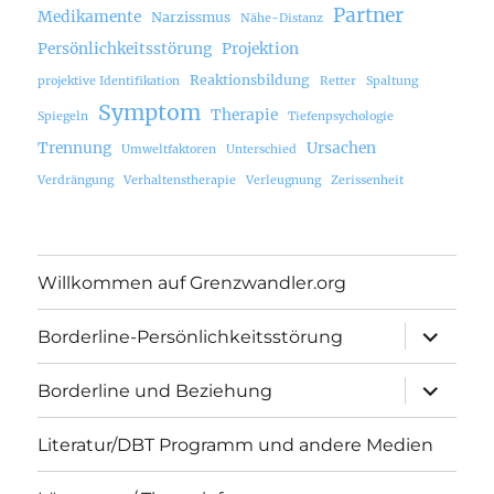
Partner
Medikamente
Narzissmus
Nähe-Distanz
Persönlichkeitsstörung
Projektion
Reaktionsbildung
projektive Identifikation
Retter
Spaltung
Symptom
Therapie
Spiegeln
Tiefenpsychologie
Trennung
Ursachen
Umweltfaktoren
Unterschied
Verdrängung
Verhaltenstherapie
Verleugnung
Zerissenheit
Willkommen auf Grenzwandler.org
Unterme
Borderline-Persönlichkeitsstörung
öffnen
Unterme
Borderline und Beziehung
öffnen
Literatur/DBT Programm und andere Medien