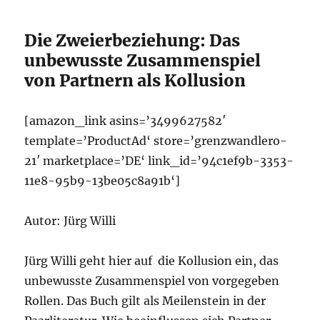
Die Zweierbeziehung: Das
unbewusste Zusammenspiel
von Partnern als Kollusion
[amazon_link asins=’3499627582′
template=’ProductAd‘ store=’grenzwandlero-
21′ marketplace=’DE‘ link_id=’94c1ef9b-3353-
11e8-95b9-13be05c8a91b‘]
Autor: Jürg Willi
Jürg Willi geht hier auf die Kollusion ein, das
unbewusste Zusammenspiel von vorgegeben
Rollen. Das Buch gilt als Meilenstein in der