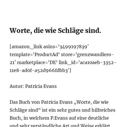
Worte, die wie Schläge sind.
[amazon_link asins=’3499197839′
template=’ProductAd‘ store=’grenzwandlero-
21′ marketplace=’DE‘ link_id=’aca10aeb-3352-
11e8-ad0f-a52d966fdbb3′]
Autor: Patricia Evans
Das Buch von Patricia Evans „Worte, die wie
Schläge sind“ ist ein sehr gutes und hilfreiches
Buch, in welchem P.Evans auf eine deutliche
und sehr verständliche Art und Weise erklärt