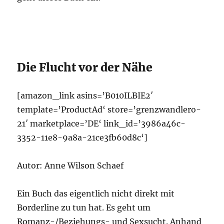
Die Flucht vor der Nähe
[amazon_link asins=’B010ILBIE2′
template=’ProductAd‘ store=’grenzwandlero-
21′ marketplace=’DE‘ link_id=’3986a46c-
3352-11e8-9a8a-21ce3fb60d8c‘]
Autor: Anne Wilson Schaef
Ein Buch das eigentlich nicht direkt mit
Borderline zu tun hat. Es geht um
Romanz-/Beziehungs- und Sexsucht. Anhand