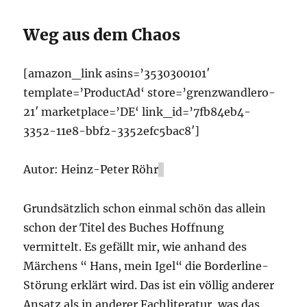
Weg aus dem Chaos
[amazon_link asins=’3530300101′
template=’ProductAd‘ store=’grenzwandlero-
21′ marketplace=’DE‘ link_id=’7fb84eb4-
3352-11e8-bbf2-3352efc5bac8′]
Autor: Heinz-Peter Röhr
Grundsätzlich schon einmal schön das allein
schon der Titel des Buches Hoffnung
vermittelt. Es gefällt mir, wie anhand des
Märchens “ Hans, mein Igel“ die Borderline-
Störung erklärt wird. Das ist ein völlig anderer
Ansatz als in anderer Fachliteratur, was das