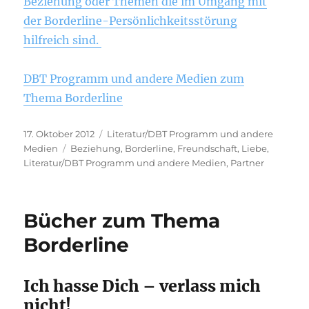
Beziehung oder Themen die im Umgang mit
der Borderline-Persönlichkeitsstörung
hilfreich sind.
DBT Programm und andere Medien zum
Thema Borderline
Veröffentlicht
Kategorien
17. Oktober 2012
Literatur/DBT Programm und andere
am
Schlagwörter
Medien
Beziehung
,
Borderline
,
Freundschaft
,
Liebe
,
Literatur/DBT Programm und andere Medien
,
Partner
Bücher zum Thema
Borderline
Ich hasse Dich – verlass mich
nicht!