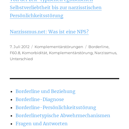
Selbstverliebtheit bis zur narzisstischen
Persönlichkeitsstörung
Narzissmus.net: Was ist eine NPS?
Veröffentlicht
Kategorien
Schlagwörter
7. Juli 2012
Komplementärstörungen
Borderline
,
am
F60.8
,
Komorbidität
,
Komplementärstörung
,
Narzissmus
,
Unterschied
Borderline und Beziehung
Borderline-Diagnose
Borderline-Persönlichkeitsstörung
Borderlinetypische Abwehrmechanismen
Fragen und Antworten