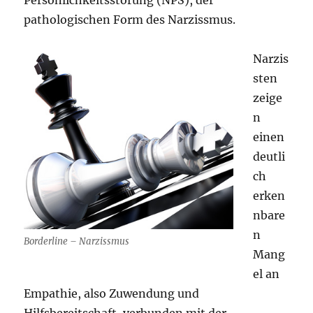
pathologischen Form des Narzissmus.
Narzis
sten
zeige
n
einen
deutli
ch
erken
nbare
n
Borderline – Narzissmus
Mang
el an
Empathie, also Zuwendung und
Hilfsbereitschaft, verbunden mit der