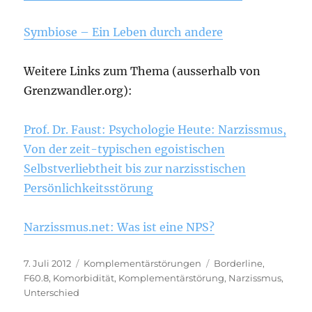
Symbiose – Ein Leben durch andere
Weitere Links zum Thema (ausserhalb von
Grenzwandler.org):
Prof. Dr. Faust: Psychologie Heute: Narzissmus,
Von der zeit-typischen egoistischen
Selbstverliebtheit bis zur narzisstischen
Persönlichkeitsstörung
Narzissmus.net: Was ist eine NPS?
Veröffentlicht
Kategorien
Schlagwörter
7. Juli 2012
Komplementärstörungen
Borderline
,
am
F60.8
,
Komorbidität
,
Komplementärstörung
,
Narzissmus
,
Unterschied