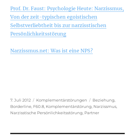
Prof. Dr. Faust: Psychologie Heute: Narzissmus,
Von der zeit-typischen egoistischen
Selbstverliebtheit bis zur narzisstischen
Persönlichkeitsstörung
Narzissmus.net: Was ist eine NPS?
Veröffentlicht
Kategorien
Schlagwörter
7. Juli 2012
Komplementärstörungen
Beziehung
,
am
Borderline
,
F60.8
,
Komplementärstörung
,
Narzissmus
,
Narzisstische Persönlichkeitsstörung
,
Partner