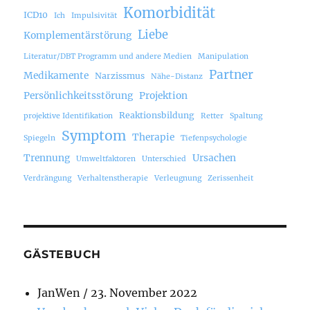
Komorbidität
ICD10
Ich
Impulsivität
Liebe
Komplementärstörung
Literatur/DBT Programm und andere Medien
Manipulation
Partner
Medikamente
Narzissmus
Nähe-Distanz
Persönlichkeitsstörung
Projektion
Reaktionsbildung
projektive Identifikation
Retter
Spaltung
Symptom
Therapie
Spiegeln
Tiefenpsychologie
Trennung
Ursachen
Umweltfaktoren
Unterschied
Verdrängung
Verhaltenstherapie
Verleugnung
Zerissenheit
GÄSTEBUCH
JanWen
/
23. November 2022