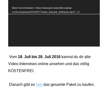
Player
Datei herunterladen: https://www.grenzwandler.org/wp-
content/uploads/2016/07/Trailer_Eduard_Hellmeier.mp4?_=1
Vom
18. Juli bis 28. Juli 2016
kannst du dir alle
Video-Interviews online ansehen und das völlig
KOSTENFREI.
Danach gibt es
hier
das gesamte Paket zu kaufen.