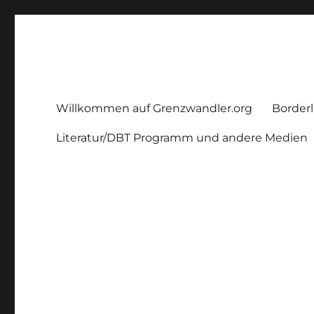
Grenzwandler
Ein Borderline – Blog
Willkommen auf Grenzwandler.org
Borderl
Literatur/DBT Programm und andere Medien