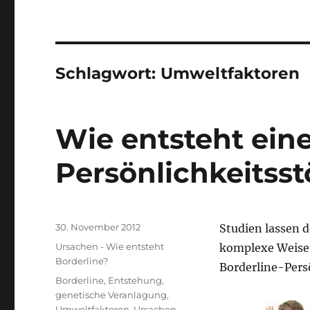
Schlagwort:
Umweltfaktoren
Wie entsteht eine
Persönlichkeitss
Veröffentlicht
30. November 2012
Studien lassen d
am
Kategorien
Ursachen - Wie entsteht
komplexe Weise 
Borderline?
Borderline-Pers
Schlagwörter
Borderline
,
Entstehung
,
genetische Veranlagung
,
Umweltfaktoren
,
Ursachen