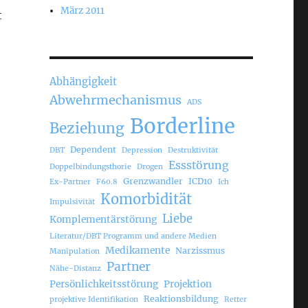
März 2011
t
Abhängigkeit
Abwehrmechanismus
ADS
Borderline
Beziehung
Dependent
DBT
Depression
Destruktivität
Essstörung
Doppelbindungsthorie
Drogen
Grenzwandler
ICD10
Ex-Partner
F60.8
Ich
Komorbidität
Impulsivität
Liebe
Komplementärstörung
Literatur/DBT Programm und andere Medien
Medikamente
Narzissmus
Manipulation
Partner
Nähe-Distanz
Persönlichkeitsstörung
Projektion
Reaktionsbildung
projektive Identifikation
Retter