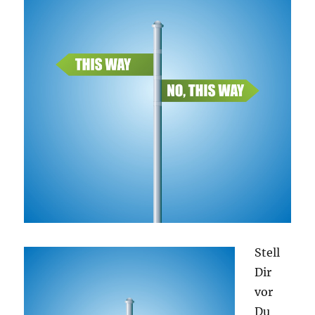
Stell
Dir
vor
Du