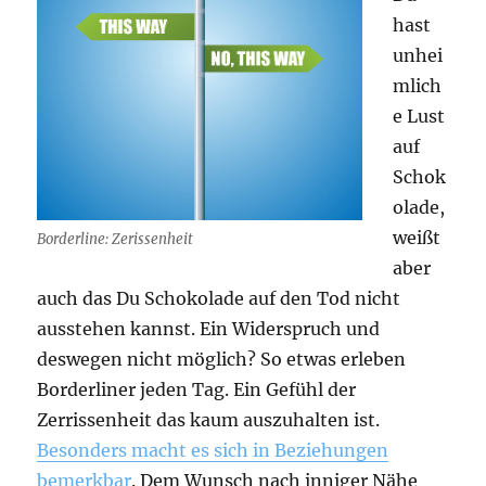
hast
unhei
mlich
e Lust
auf
Schok
olade,
weißt
Borderline: Zerissenheit
aber
auch das Du Schokolade auf den Tod nicht
ausstehen kannst. Ein Widerspruch und
deswegen nicht möglich? So etwas erleben
Borderliner jeden Tag. Ein Gefühl der
Zerrissenheit das kaum auszuhalten ist.
Besonders macht es sich in Beziehungen
bemerkbar
. Dem Wunsch nach inniger Nähe