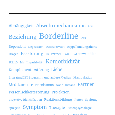
Abwehrmechanismus
Abhängigkeit
ADS
Borderline
Beziehung
DBT
Dependent
Depression
Destruktivität
Doppelbindungsthorie
Essstörung
Grenzwandler
Drogen
Ex-Partner
F60.8
Komorbidität
ICD10
Ich
Impulsivität
Liebe
Komplementärstörung
Literatur/DBT Programm und andere Medien
Manipulation
Partner
Medikamente
Narzissmus
Nähe-Distanz
Persönlichkeitsstörung
Projektion
Reaktionsbildung
projektive Identifikation
Retter
Spaltung
Symptom
Therapie
Spiegeln
Tiefenpsychologie