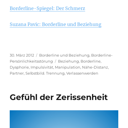
Borderline-Spiegel: Der Schmerz
Suzana Pavic: Borderline und Beziehung
Veröffentlicht
Kategorien
30. März 2012
Borderline und Beziehung
,
Borderline-
am
Schlagwörter
Persönlichkeitsstörung
Beziehung
,
Borderline
,
Dysphorie
,
Impulsivität
,
Manipulation
,
Nähe-Distanz
,
Partner
,
Selbstbild. Trennung
,
Verlassenwerden
Gefühl der Zerissenheit