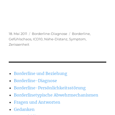
Veröffentlicht
Kategorien
Schlagwörter
18. Mai 2011
Borderline-Diagnose
Borderline
,
am
Gefühlschaos
,
ICD10
,
Nähe-Distanz
,
Symptom
,
Zerissenheit
Borderline und Beziehung
Borderline-Diagnose
Borderline-Persönlichkeitsstörung
Borderlinetypische Abwehrmechanismen
Fragen und Antworten
Gedanken