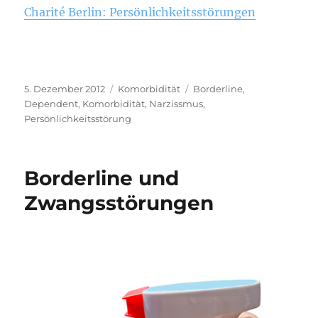
Charité Berlin: Persönlichkeitsstörungen
Veröffentlicht
Kategorien
Schlagwörter
5. Dezember 2012
Komorbidität
Borderline
,
am
Dependent
,
Komorbidität
,
Narzissmus
,
Persönlichkeitsstörung
Borderline und
Zwangsstörungen