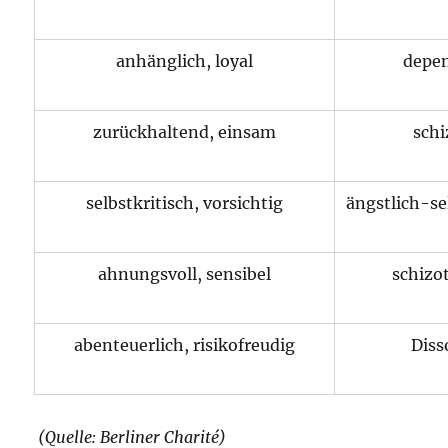
anhänglich, loyal
depe
zurückhaltend, einsam
schi
selbstkritisch, vorsichtig
ängstlich-se
ahnungsvoll, sensibel
schizo
abenteuerlich, risikofreudig
Diss
(Quelle: Berliner Charité)