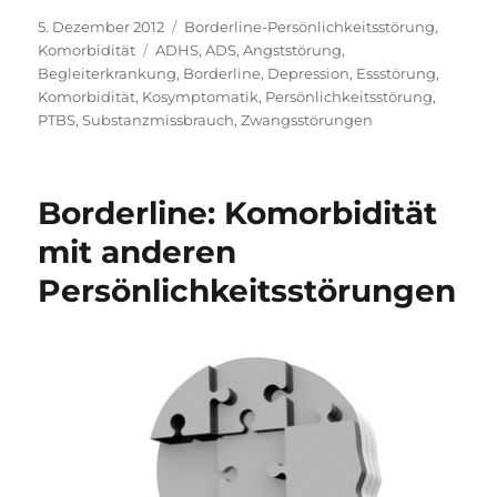
Veröffentlicht
Kategorien
5. Dezember 2012
Borderline-Persönlichkeitsstörung
,
am
Schlagwörter
Komorbidität
ADHS
,
ADS
,
Angststörung
,
Begleiterkrankung
,
Borderline
,
Depression
,
Essstörung
,
Komorbidität
,
Kosymptomatik
,
Persönlichkeitsstörung
,
PTBS
,
Substanzmissbrauch
,
Zwangsstörungen
Borderline: Komorbidität
mit anderen
Persönlichkeitsstörungen