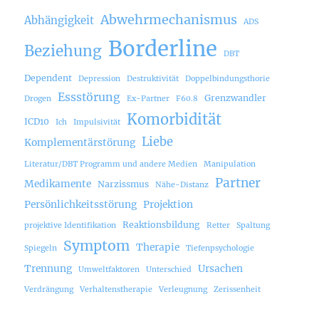
Abwehrmechanismus
Abhängigkeit
ADS
Borderline
Beziehung
DBT
Dependent
Depression
Destruktivität
Doppelbindungsthorie
Essstörung
Grenzwandler
Drogen
Ex-Partner
F60.8
Komorbidität
ICD10
Ich
Impulsivität
Liebe
Komplementärstörung
Literatur/DBT Programm und andere Medien
Manipulation
Partner
Medikamente
Narzissmus
Nähe-Distanz
Persönlichkeitsstörung
Projektion
Reaktionsbildung
projektive Identifikation
Retter
Spaltung
Symptom
Therapie
Spiegeln
Tiefenpsychologie
Trennung
Ursachen
Umweltfaktoren
Unterschied
Verdrängung
Verhaltenstherapie
Verleugnung
Zerissenheit