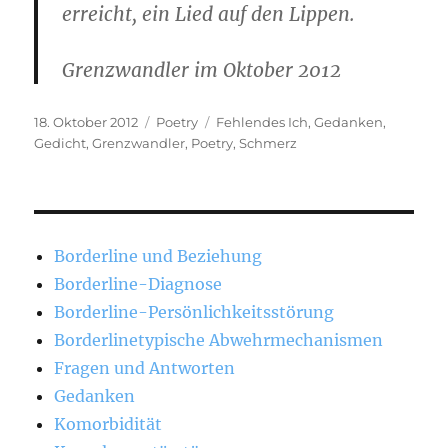
erreicht, ein Lied auf den Lippen.
Grenzwandler im Oktober 2012
Veröffentlicht
Kategorien
Schlagwörter
18. Oktober 2012
Poetry
Fehlendes Ich
,
Gedanken
,
am
Gedicht
,
Grenzwandler
,
Poetry
,
Schmerz
Borderline und Beziehung
Borderline-Diagnose
Borderline-Persönlichkeitsstörung
Borderlinetypische Abwehrmechanismen
Fragen und Antworten
Gedanken
Komorbidität