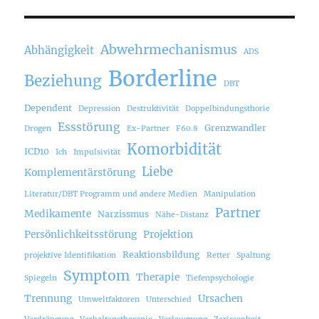
Abwehrmechanismus
Abhängigkeit
ADS
Borderline
Beziehung
DBT
Dependent
Depression
Destruktivität
Doppelbindungsthorie
Essstörung
Grenzwandler
Drogen
Ex-Partner
F60.8
Komorbidität
ICD10
Ich
Impulsivität
Liebe
Komplementärstörung
Literatur/DBT Programm und andere Medien
Manipulation
Partner
Medikamente
Narzissmus
Nähe-Distanz
Persönlichkeitsstörung
Projektion
Reaktionsbildung
projektive Identifikation
Retter
Spaltung
Symptom
Therapie
Spiegeln
Tiefenpsychologie
Trennung
Ursachen
Umweltfaktoren
Unterschied