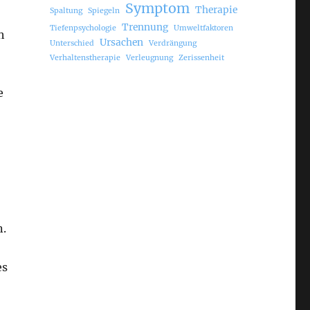
Symptom
Therapie
Spaltung
Spiegeln
Trennung
Tiefenpsychologie
Umweltfaktoren
h
Ursachen
Unterschied
Verdrängung
Verhaltenstherapie
Verleugnung
Zerissenheit
e
n.
es