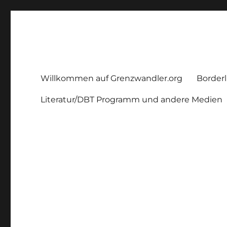
Grenzwandler
Ein Borderline – Blog
Willkommen auf Grenzwandler.org
Borderl
Literatur/DBT Programm und andere Medien