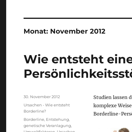
Monat:
November 2012
Wie entsteht eine
Persönlichkeitss
Veröffentlicht
30. November 2012
Studien lassen d
am
Kategorien
Ursachen - Wie entsteht
komplexe Weise 
Borderline?
Borderline-Pers
Schlagwörter
Borderline
,
Entstehung
,
genetische Veranlagung
,
Umweltfaktoren
,
Ursachen