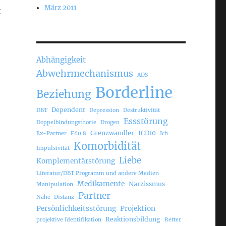
März 2011
t
Abhängigkeit
Abwehrmechanismus
ADS
Borderline
Beziehung
Dependent
DBT
Depression
Destruktivität
Essstörung
Doppelbindungsthorie
Drogen
Grenzwandler
ICD10
Ex-Partner
F60.8
Ich
Komorbidität
Impulsivität
Liebe
Komplementärstörung
Literatur/DBT Programm und andere Medien
Medikamente
Narzissmus
Manipulation
Partner
Nähe-Distanz
Persönlichkeitsstörung
Projektion
Reaktionsbildung
projektive Identifikation
Retter