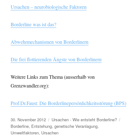
Ursachen – neurobiologische Faktoren
Borderline was ist das?
Abwehrmechanismen von Borderlinern
Die frei flottierenden Ängste von Borderlinern
Weitere Links zum Thema (ausserhalb von
Grenzwandler.org):
Prof.Dr.Faust: Die Borderlinepersönlichkeitsstörung (BPS)
Veröffentlicht
Kategorien
Schlagwör
30. November 2012
Ursachen - Wie entsteht Borderline?
am
Borderline
,
Entstehung
,
genetische Veranlagung
,
Umweltfaktoren
,
Ursachen