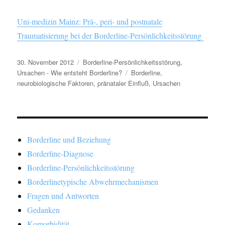
Uni-medizin Mainz: Prä-, peri- und postnatale
Traumatisierung bei der Borderline-Persönlichkeitsstörung
Veröffentlicht
Kategorien
30. November 2012
Borderline-Persönlichkeitsstörung
,
am
Schlagwörter
Ursachen - Wie entsteht Borderline?
Borderline
,
neurobiologische Faktoren
,
pränataler Einfluß
,
Ursachen
Borderline und Beziehung
Borderline-Diagnose
Borderline-Persönlichkeitsstörung
Borderlinetypische Abwehrmechanismen
Fragen und Antworten
Gedanken
Komorbidität