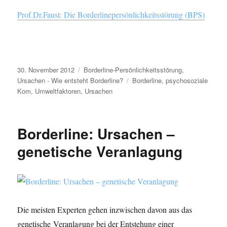
Prof.Dr.Faust: Die Borderlinepersönlichkeitsstörung (BPS)
Veröffentlicht
Kategorien
30. November 2012
Borderline-Persönlichkeitsstörung
,
am
Schlagwörter
Ursachen - Wie entsteht Borderline?
Borderline
,
psychosoziale
Kom
,
Umweltfaktoren
,
Ursachen
Borderline: Ursachen –
genetische Veranlagung
Die meisten Experten gehen inzwischen davon aus das
genetische Veranlagung bei der Entstehung einer