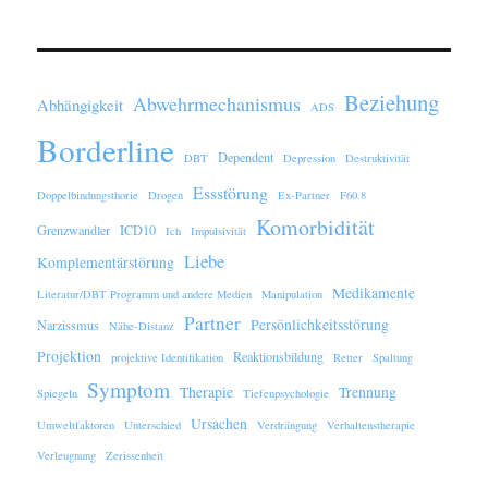
Beziehung
Abwehrmechanismus
Abhängigkeit
ADS
Borderline
Dependent
DBT
Depression
Destruktivität
Essstörung
Doppelbindungsthorie
Drogen
Ex-Partner
F60.8
Komorbidität
Grenzwandler
ICD10
Ich
Impulsivität
Liebe
Komplementärstörung
Medikamente
Literatur/DBT Programm und andere Medien
Manipulation
Partner
Persönlichkeitsstörung
Narzissmus
Nähe-Distanz
Projektion
Reaktionsbildung
projektive Identifikation
Retter
Spaltung
Symptom
Therapie
Trennung
Spiegeln
Tiefenpsychologie
Ursachen
Umweltfaktoren
Unterschied
Verdrängung
Verhaltenstherapie
Verleugnung
Zerissenheit