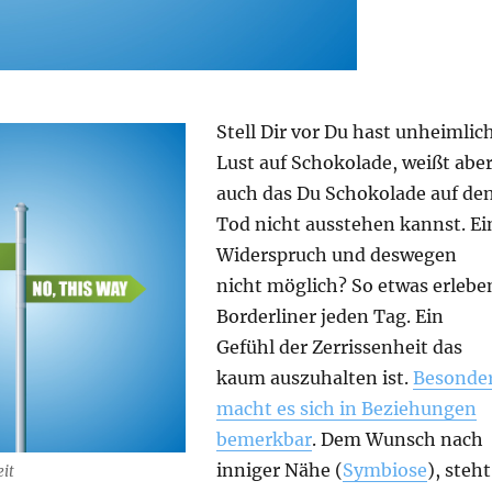
Stell Dir vor Du hast unheimlic
Lust auf Schokolade, weißt abe
auch das Du Schokolade auf de
Tod nicht ausstehen kannst. Ei
Widerspruch und deswegen
nicht möglich? So etwas erlebe
Borderliner jeden Tag. Ein
Gefühl der Zerrissenheit das
kaum auszuhalten ist.
Besonde
macht es sich in Beziehungen
bemerkbar
. Dem Wunsch nach
inniger Nähe (
Symbiose
), steht
eit