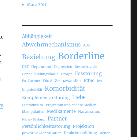
März 2011
Abhängigkeit
he
Abwehrmechanismus
r
ADS
Borderline
n
Beziehung
n
Dependent
DBT
Depression
Destruktivität
Essstörung
Doppelbindungsthorie
Drogen
n
Grenzwandler
ICD10
Ex-Partner
F60.8
Ich
Komorbidität
Impulsivität
Liebe
Komplementärstörung
rs
Literatur/DBT Programm und andere Medien
Medikamente
Narzissmus
Manipulation
Partner
Nähe-Distanz
Persönlichkeitsstörung
Projektion
Reaktionsbildung
projektive Identifikation
Retter