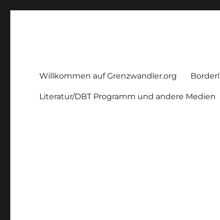
Grenzwandler
Ein Borderline – Blog
Willkommen auf Grenzwandler.org
Borderl
Literatur/DBT Programm und andere Medien