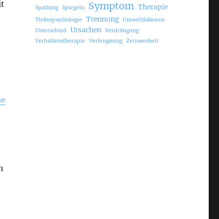
t
Symptom
Therapie
Spaltung
Spiegeln
Trennung
Tiefenpsychologie
Umweltfaktoren
Ursachen
Unterschied
Verdrängung
Verhaltenstherapie
Verleugnung
Zerissenheit
t
se
n