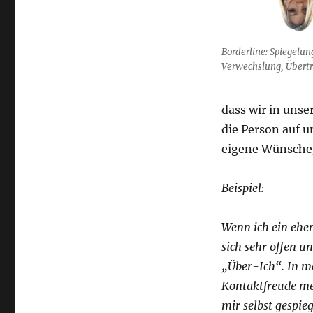
Borderline: Spiegelun
Verwechslung, Übert
dass wir in uns
die Person auf u
eigene Wünsche/
Beispiel:
Wenn ich ein ehe
sich sehr offen u
„Über-Ich“. In me
Kontaktfreude me
mir selbst gespie