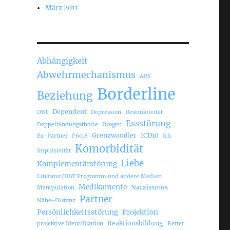
März 2011
Abhängigkeit
Abwehrmechanismus
ADS
Borderline
Beziehung
Dependent
DBT
Depression
Destruktivität
Essstörung
Doppelbindungsthorie
Drogen
Grenzwandler
ICD10
Ex-Partner
F60.8
Ich
Komorbidität
Impulsivität
Liebe
Komplementärstörung
Literatur/DBT Programm und andere Medien
Medikamente
Narzissmus
Manipulation
Partner
Nähe-Distanz
Persönlichkeitsstörung
Projektion
Reaktionsbildung
projektive Identifikation
Retter