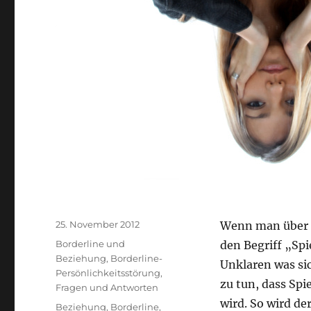
Veröffentlicht
25. November 2012
Wenn man über B
am
Kategorien
Borderline und
den Begriff „Spi
Beziehung
,
Borderline-
Unklaren was sic
Persönlichkeitsstörung
,
zu tun, dass Spie
Fragen und Antworten
wird. So wird de
Schlagwörter
Beziehung
,
Borderline
,