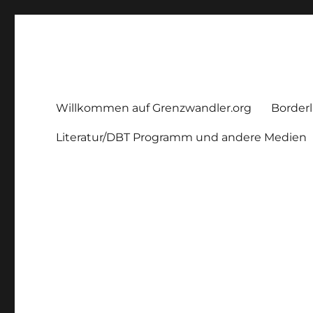
Grenzwandler
Ein Borderline – Blog
Willkommen auf Grenzwandler.org
Borderl
Literatur/DBT Programm und andere Medien