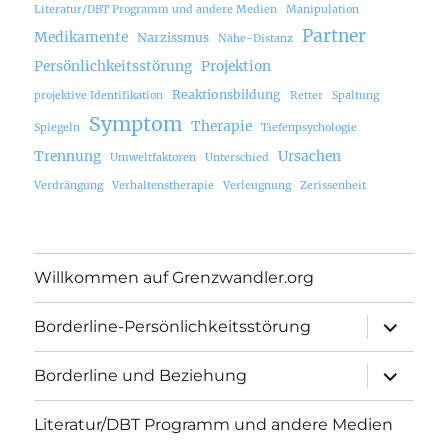
Literatur/DBT Programm und andere Medien
Manipulation
Partner
Medikamente
Narzissmus
Nähe-Distanz
Persönlichkeitsstörung
Projektion
Reaktionsbildung
projektive Identifikation
Retter
Spaltung
Symptom
Therapie
Spiegeln
Tiefenpsychologie
Trennung
Ursachen
Umweltfaktoren
Unterschied
Verdrängung
Verhaltenstherapie
Verleugnung
Zerissenheit
Willkommen auf Grenzwandler.org
Unterme
Borderline-Persönlichkeitsstörung
öffnen
Unterme
Borderline und Beziehung
öffnen
Literatur/DBT Programm und andere Medien