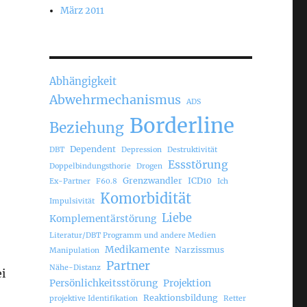
März 2011
Abhängigkeit
Abwehrmechanismus
ADS
Borderline
Beziehung
Dependent
DBT
Depression
Destruktivität
Essstörung
Doppelbindungsthorie
Drogen
Grenzwandler
ICD10
Ex-Partner
F60.8
Ich
Komorbidität
Impulsivität
Liebe
Komplementärstörung
Literatur/DBT Programm und andere Medien
Medikamente
Narzissmus
Manipulation
Partner
Nähe-Distanz
i
Persönlichkeitsstörung
Projektion
Reaktionsbildung
projektive Identifikation
Retter