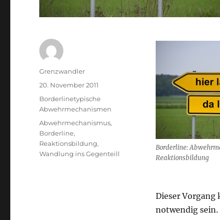
Autor
Grenzwandler
Veröffentlicht
20. November 2011
am
Kategorien
Borderlinetypische
Abwehrmechanismen
Schlagwörter
Abwehrmechanismus
,
Borderline
,
Reaktionsbildung
,
Borderline: Abwehr
Wandlung ins Gegenteill
Reaktionsbildung
Dieser Vorgang 
notwendig sein. 