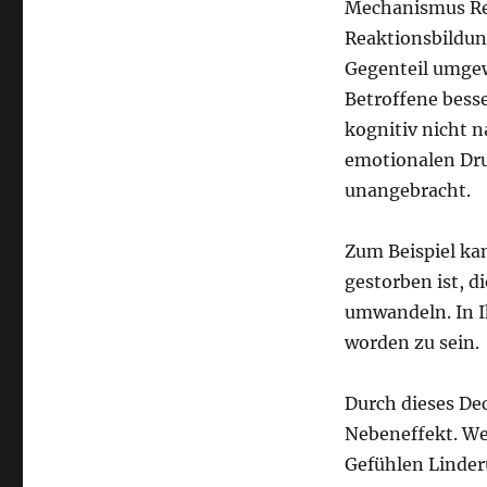
Mechanismus Rea
Reaktionsbildun
Gegenteil umgew
Betroffene bess
kognitiv nicht n
emotionalen Dru
unangebracht.
Zum Beispiel ka
gestorben ist, d
umwandeln. In I
worden zu sein.
Durch dieses De
Nebeneffekt. W
Gefühlen Linderu