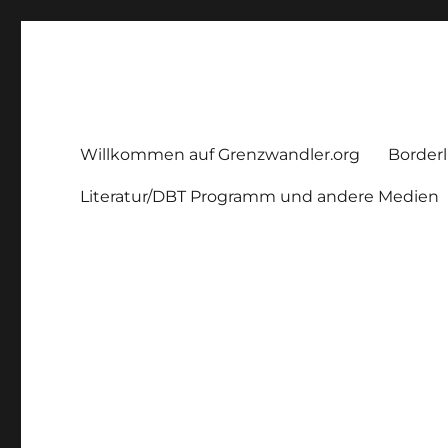
Grenzwandler
Ein Borderline – Blog
Willkommen auf Grenzwandler.org
Borderl
Literatur/DBT Programm und andere Medien