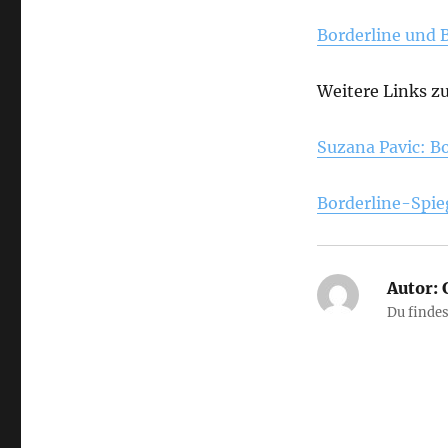
Borderline und 
Weitere Links z
Suzana Pavic: B
Borderline-Spi
Autor:
G
Du finde