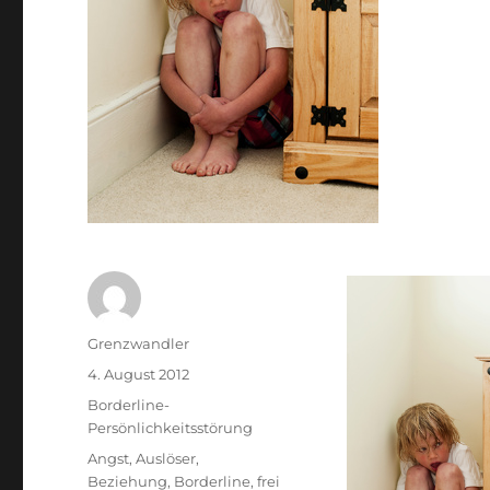
Autor
Grenzwandler
Veröffentlicht
4. August 2012
am
Kategorien
Borderline-
Persönlichkeitsstörung
Schlagwörter
Angst
,
Auslöser
,
Beziehung
,
Borderline
,
frei