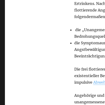
Ertrinkens. Nach
flottierende An
folgendermaßen
die „Unangemes
Bedrohungsquel
die Symptomausp
Angstbewältigun
Beeinträchtigun
Die frei flottie
existentieller 
impulsive
Abwe
Angehörige und P
unangemessene W