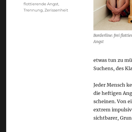
flottierende Angst
,
Trennung
,
Zerissenheit
Borderline: frei flotti
Angst
etwas tun zu müs
Suchens, des Kl
Jeder Mensch ke
die heftigen An
scheinen. Von e
extrem impulsiv,
sichtbarer, Gru