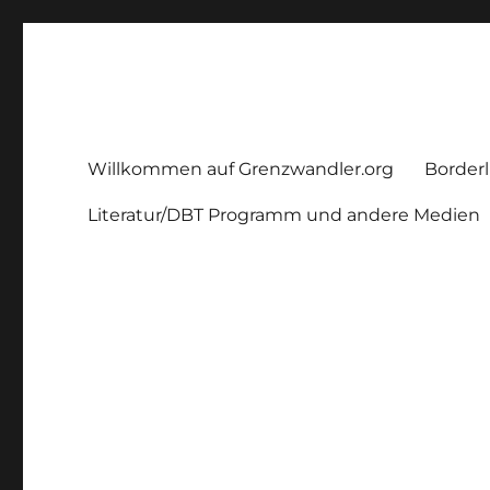
Grenzwandler
Ein Borderline – Blog
Willkommen auf Grenzwandler.org
Borderl
Literatur/DBT Programm und andere Medien