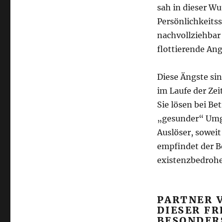
sah in dieser Wu
Persönlichkeitss
nachvollziehbar 
flottierende Ang
Diese Ängste si
im Laufe der Ze
Sie lösen bei Be
„gesunder“ Umga
Auslöser, soweit
empfindet der Bo
existenzbedrohe
PARTNER 
DIESER FR
BESONDER