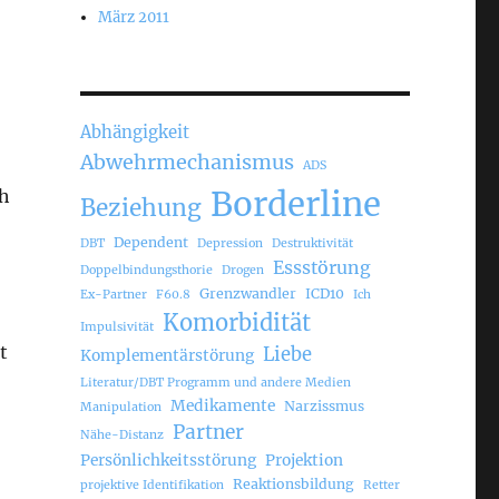
März 2011
Abhängigkeit
Abwehrmechanismus
ADS
Borderline
ch
Beziehung
Dependent
DBT
Depression
Destruktivität
Essstörung
Doppelbindungsthorie
Drogen
Grenzwandler
ICD10
Ex-Partner
F60.8
Ich
Komorbidität
Impulsivität
t
Liebe
Komplementärstörung
Literatur/DBT Programm und andere Medien
Medikamente
Narzissmus
Manipulation
Partner
Nähe-Distanz
Persönlichkeitsstörung
Projektion
Reaktionsbildung
projektive Identifikation
Retter