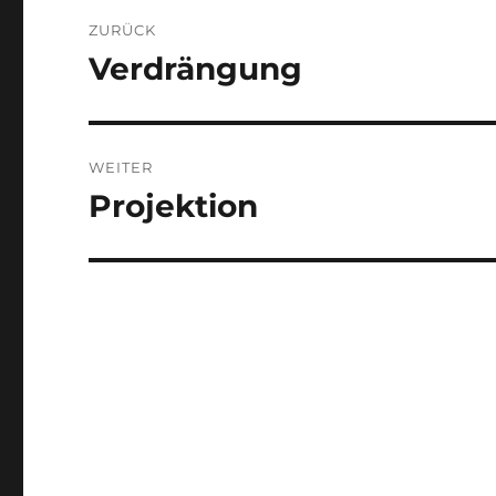
Beitragsnavigation
ZURÜCK
Verdrängung
Vorheriger
Beitrag:
WEITER
Projektion
Nächster
Beitrag: