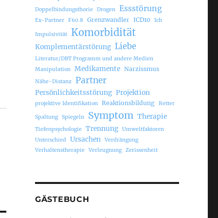
Essstörung
Doppelbindungsthorie
Drogen
Grenzwandler
ICD10
Ex-Partner
F60.8
Ich
Komorbidität
Impulsivität
Liebe
Komplementärstörung
Literatur/DBT Programm und andere Medien
Medikamente
Narzissmus
Manipulation
Partner
Nähe-Distanz
Persönlichkeitsstörung
Projektion
Reaktionsbildung
projektive Identifikation
Retter
Symptom
Therapie
Spaltung
Spiegeln
Trennung
Tiefenpsychologie
Umweltfaktoren
Ursachen
Unterschied
Verdrängung
Verhaltenstherapie
Verleugnung
Zerissenheit
GÄSTEBUCH