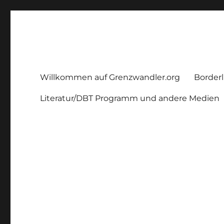
Grenzwandler
Ein Borderline – Blog
Willkommen auf Grenzwandler.org
Borderl
Literatur/DBT Programm und andere Medien