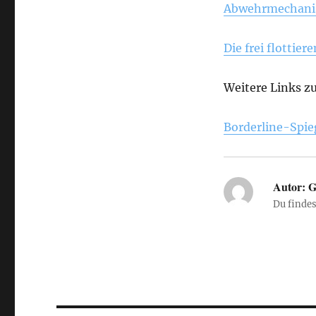
Abwehrmechanis
Die frei flottie
Weitere Links z
Borderline-Spi
Autor:
G
Du finde