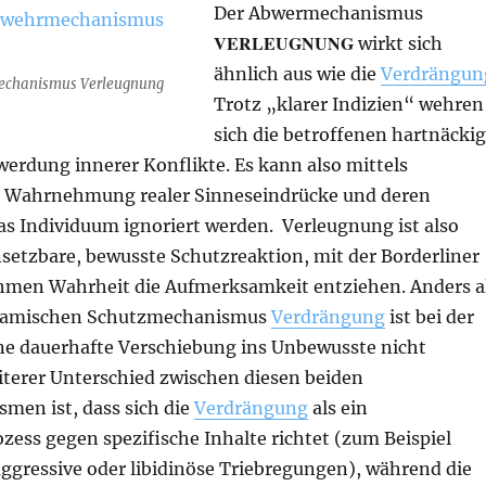
Der Abwermechanismus
VERLEUGNUNG
wirkt sich
ähnlich aus wie die
Verdrängun
echanismus Verleugnung
Trotz „klarer Indizien“ wehren
sich die betroffenen hartnäckig
erdung innerer Konflikte. Es kann also mittels
e Wahrnehmung realer Sinneseindrücke und deren
as Individuum ignoriert werden. Verleugnung ist also
setzbare, bewusste Schutzreaktion, mit der Borderliner
men Wahrheit die Aufmerksamkeit entziehen. Anders a
namischen Schutzmechanismus
Verdrängung
ist bei der
e dauerhafte Verschiebung ins Unbewusste nicht
iterer Unterschied zwischen diesen beiden
en ist, dass sich die
Verdrängung
als ein
ess gegen spezifische Inhalte richtet (zum Beispiel
aggressive oder libidinöse Triebregungen), während die