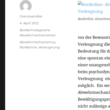
Autor
Grenzwandler
Borderline: Abwehrm
Veröffentlicht
4. April 2012
am
Kategorien
Borderlinetypische
Abwehrmechanismen
vor der Bewusstw
Schlagwörter
Abwehrmechanismus
,
Verleugnung di
Borderline
,
Verleugnung
Bedeutung für d
eine spontan ein
einer unangeneh
beim psychody
Verleugnung ein
möglich. Ein we
Abwehrmechanism
Bewältigungsproz
nicht zulässige 