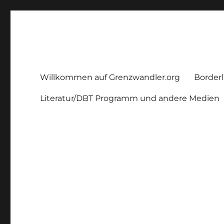
Grenzwandler
Ein Borderline – Blog
Willkommen auf Grenzwandler.org
Borderl
Literatur/DBT Programm und andere Medien