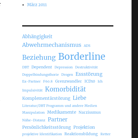
r
März 2011
Abhängigkeit
Abwehrmechanismus
ADS
Borderline
Beziehung
Dependent
DBT
Depression
Destruktivität
Essstörung
Doppelbindungsthorie
Drogen
Grenzwandler
ICD10
Ex-Partner
F60.8
Ich
Komorbidität
Impulsivität
Liebe
Komplementärstörung
n
Literatur/DBT Programm und andere Medien
Medikamente
Narzissmus
Manipulation
Partner
Nähe-Distanz
Persönlichkeitsstörung
Projektion
Reaktionsbildung
projektive Identifikation
Retter