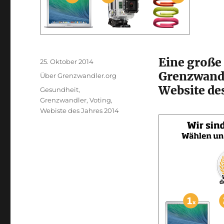
Eine große 
Veröffentlicht
25. Oktober 2014
am
Grenzwandl
Kategorien
Über Grenzwandler.org
Website de
Schlagwörter
Gesundheit
,
Grenzwandler
,
Voting
,
Webiste des Jahres 2014