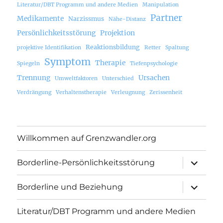
Literatur/DBT Programm und andere Medien
Manipulation
Partner
Medikamente
Narzissmus
Nähe-Distanz
Persönlichkeitsstörung
Projektion
Reaktionsbildung
projektive Identifikation
Retter
Spaltung
Symptom
Therapie
Spiegeln
Tiefenpsychologie
Trennung
Ursachen
Umweltfaktoren
Unterschied
Verdrängung
Verhaltenstherapie
Verleugnung
Zerissenheit
Willkommen auf Grenzwandler.org
Unterme
Borderline-Persönlichkeitsstörung
öffnen
Unterme
Borderline und Beziehung
öffnen
Literatur/DBT Programm und andere Medien