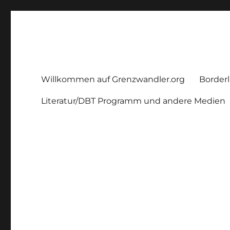
Grenzwandler
Ein Borderline – Blog
Willkommen auf Grenzwandler.org
Borderl
Literatur/DBT Programm und andere Medien