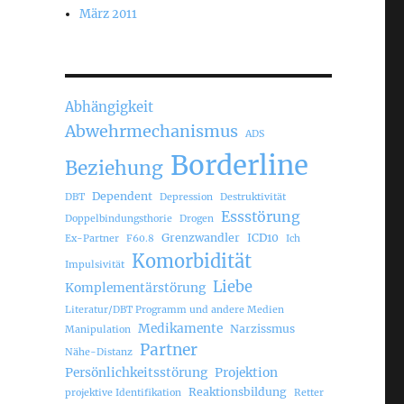
März 2011
Abhängigkeit
Abwehrmechanismus
ADS
Borderline
Beziehung
Dependent
DBT
Depression
Destruktivität
Essstörung
Doppelbindungsthorie
Drogen
Grenzwandler
ICD10
Ex-Partner
F60.8
Ich
Komorbidität
Impulsivität
Liebe
Komplementärstörung
Literatur/DBT Programm und andere Medien
Medikamente
Narzissmus
Manipulation
Partner
Nähe-Distanz
Persönlichkeitsstörung
Projektion
Reaktionsbildung
projektive Identifikation
Retter