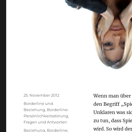
Veröffentlicht
25. November 2012
Wenn man über B
am
Kategorien
Borderline und
den Begriff „Spi
Beziehung
,
Borderline-
Unklaren was sic
Persönlichkeitsstörung
,
zu tun, dass Spie
Fragen und Antworten
wird. So wird de
Schlagwörter
Beziehung
,
Borderline
,