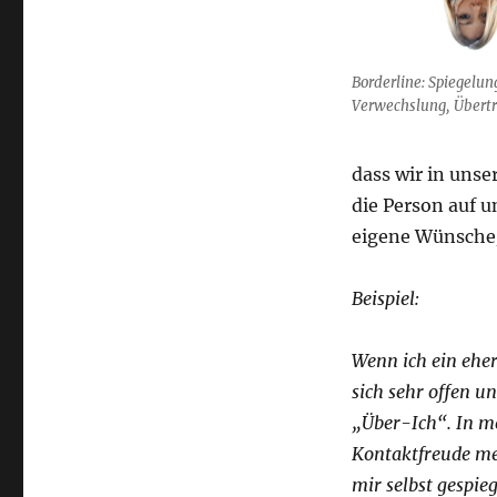
Borderline: Spiegelun
Verwechslung, Übert
dass wir in uns
die Person auf u
eigene Wünsche/
Beispiel:
Wenn ich ein ehe
sich sehr offen u
„Über-Ich“. In me
Kontaktfreude me
mir selbst gespie