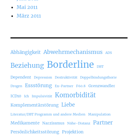
Mai 2011
März 2011
Abwehrmechanismus
Abhängigkeit
ADS
Borderline
Beziehung
DBT
Dependent
Depression
Destruktivität
Doppelbindungsthorie
Essstörung
Grenzwandler
Drogen
Ex-Partner
F60.8
Komorbidität
ICD10
Ich
Impulsivität
Liebe
Komplementärstörung
Literatur/DBT Programm und andere Medien
Manipulation
Partner
Medikamente
Narzissmus
Nähe-Distanz
Persönlichkeitsstörung
Projektion