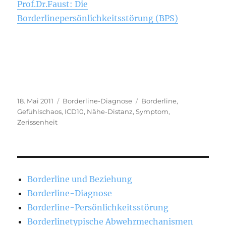
Prof.Dr.Faust: Die
Borderlinepersönlichkeitsstörung (BPS)
Veröffentlicht
Kategorien
Schlagwörter
18. Mai 2011
Borderline-Diagnose
Borderline
,
am
Gefühlschaos
,
ICD10
,
Nähe-Distanz
,
Symptom
,
Zerissenheit
Borderline und Beziehung
Borderline-Diagnose
Borderline-Persönlichkeitsstörung
Borderlinetypische Abwehrmechanismen