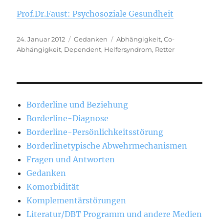
Prof.Dr.Faust: Psychosoziale Gesundheit
Veröffentlicht
Kategorien
Schlagwörter
24. Januar 2012
Gedanken
Abhängigkeit
,
Co-
am
Abhängigkeit
,
Dependent
,
Helfersyndrom
,
Retter
Borderline und Beziehung
Borderline-Diagnose
Borderline-Persönlichkeitsstörung
Borderlinetypische Abwehrmechanismen
Fragen und Antworten
Gedanken
Komorbidität
Komplementärstörungen
Literatur/DBT Programm und andere Medien