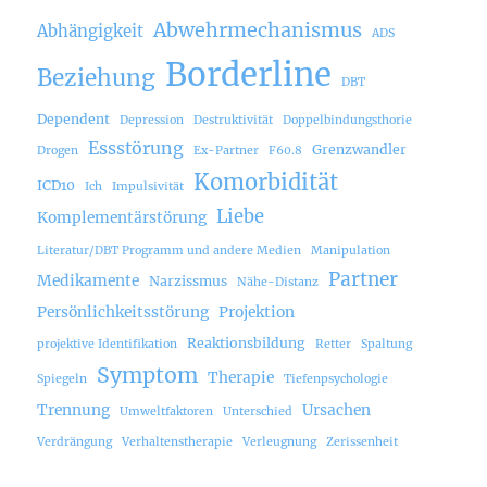
Abwehrmechanismus
Abhängigkeit
ADS
Borderline
Beziehung
DBT
Dependent
Depression
Destruktivität
Doppelbindungsthorie
Essstörung
Grenzwandler
Drogen
Ex-Partner
F60.8
Komorbidität
ICD10
Ich
Impulsivität
Liebe
Komplementärstörung
Literatur/DBT Programm und andere Medien
Manipulation
Partner
Medikamente
Narzissmus
Nähe-Distanz
Persönlichkeitsstörung
Projektion
Reaktionsbildung
projektive Identifikation
Retter
Spaltung
Symptom
Therapie
Spiegeln
Tiefenpsychologie
Trennung
Ursachen
Umweltfaktoren
Unterschied
Verdrängung
Verhaltenstherapie
Verleugnung
Zerissenheit