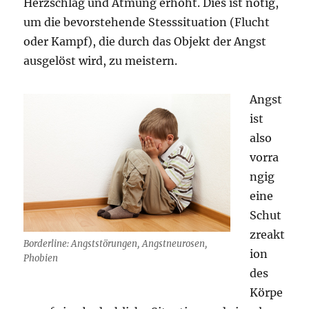
Herzschlag und Atmung erhöht. Dies ist nötig,
um die bevorstehende Stesssituation (Flucht
oder Kampf), die durch das Objekt der Angst
ausgelöst wird, zu meistern.
Angst
ist
also
vorra
ngig
eine
Schut
zreakt
Borderline: Angststörungen, Angstneurosen,
ion
Phobien
des
Körpe