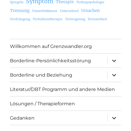
Symptom
Therapie
Spiegeln
Tiefenpsychologie
Trennung
Ursachen
Umweltfaktoren
Unterschied
Verdrängung
Verhaltenstherapie
Verleugnung
Zerissenheit
Willkommen auf Grenzwandler.org
Unterme
Borderline-Persönlichkeitsstörung
öffnen
Unterme
Borderline und Beziehung
öffnen
Literatur/DBT Programm und andere Medien
Lösungen / Therapieformen
Unterme
Gedanken
öffnen