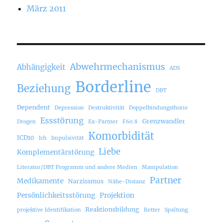
März 2011
Abwehrmechanismus
Abhängigkeit
ADS
Borderline
Beziehung
DBT
Dependent
Depression
Destruktivität
Doppelbindungsthorie
Essstörung
Grenzwandler
Drogen
Ex-Partner
F60.8
Komorbidität
ICD10
Ich
Impulsivität
Liebe
Komplementärstörung
Literatur/DBT Programm und andere Medien
Manipulation
Partner
Medikamente
Narzissmus
Nähe-Distanz
Persönlichkeitsstörung
Projektion
Reaktionsbildung
projektive Identifikation
Retter
Spaltung