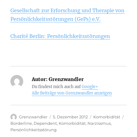
Gesellschaft zur Erforschung und Therapie von
Persönlichkeitsstörungen (GePs) e.V.
Charité Berlin: Persönlichkeitsstörungen
Autor:
Grenzwandler
Du findest mich auch auf
Google+
Alle Beiträge von Grenzwandler anzeigen
Autor
Veröffentlicht
Kategorien
Schla
Grenzwandler
5. Dezember 2012
Komorbidität
am
Borderline
,
Dependent
,
Komorbidität
,
Narzissmus
,
Persönlichkeitsstörung