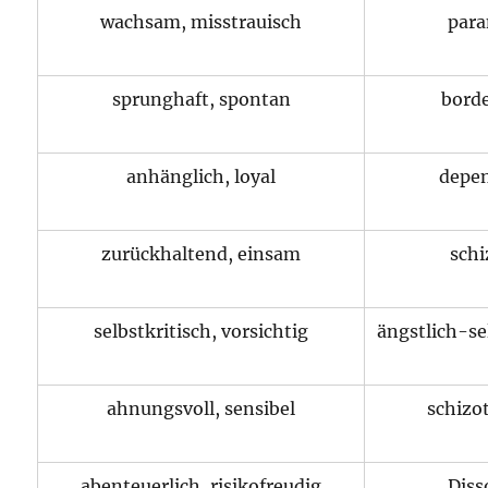
wachsam, misstrauisch
para
sprunghaft, spontan
borde
anhänglich, loyal
depe
zurückhaltend, einsam
schi
selbstkritisch, vorsichtig
ängstlich-se
ahnungsvoll, sensibel
schizo
abenteuerlich, risikofreudig
Diss