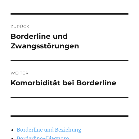
Beitragsnavigation
ZURÜCK
Borderline und
Vorheriger
Beitrag:
Zwangsstörungen
WEITER
Komorbidität bei Borderline
Nächster
Beitrag:
Borderline und Beziehung
Borderline-Diagnose