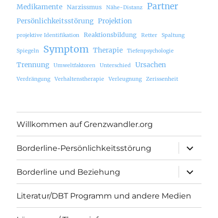
Partner
Medikamente
Narzissmus
Nähe-Distanz
Persönlichkeitsstörung
Projektion
Reaktionsbildung
projektive Identifikation
Retter
Spaltung
Symptom
Therapie
Spiegeln
Tiefenpsychologie
Trennung
Ursachen
Umweltfaktoren
Unterschied
Verdrängung
Verhaltenstherapie
Verleugnung
Zerissenheit
Willkommen auf Grenzwandler.org
Unterme
Borderline-Persönlichkeitsstörung
öffnen
Unterme
Borderline und Beziehung
öffnen
Literatur/DBT Programm und andere Medien