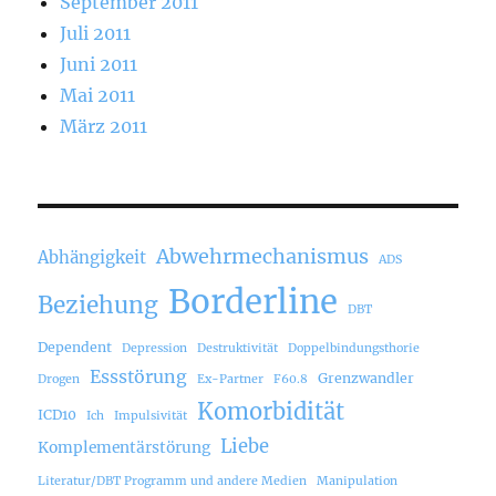
September 2011
Juli 2011
Juni 2011
Mai 2011
März 2011
Abwehrmechanismus
Abhängigkeit
ADS
Borderline
Beziehung
DBT
Dependent
Depression
Destruktivität
Doppelbindungsthorie
Essstörung
Grenzwandler
Drogen
Ex-Partner
F60.8
Komorbidität
ICD10
Ich
Impulsivität
Liebe
Komplementärstörung
Literatur/DBT Programm und andere Medien
Manipulation