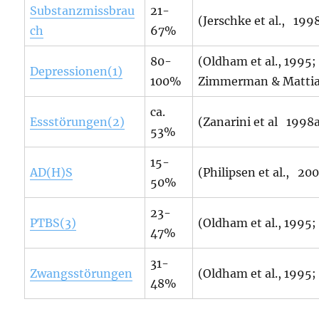
Substanzmissbrau
21-
(Jerschke et al., 199
ch
67%
80-
(Oldham et al., 1995;
Depressionen(1)
100%
Zimmerman & Mattia
ca.
Essstörungen(2)
(Zanarini et al 1998
53%
15-
AD(H)S
(Philipsen et al., 20
50%
23-
PTBS(3)
(Oldham et al., 1995;
47%
31-
Zwangsstörungen
(Oldham et al., 1995;
48%