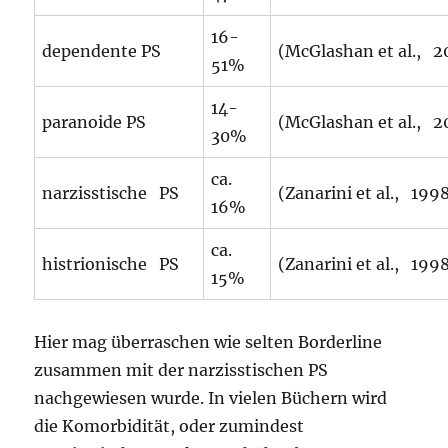
16-
dependente PS
(McGlashan et al., 20
51%
14-
paranoide PS
(McGlashan et al., 20
30%
ca.
narzisstische PS
(Zanarini et al., 199
16%
ca.
histrionische PS
(Zanarini et al., 199
15%
Hier mag überraschen wie selten Borderline
zusammen mit der narzisstischen PS
nachgewiesen wurde. In vielen Büchern wird
die Komorbidität, oder zumindest