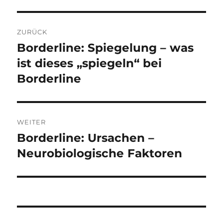
Beitragsnavigation
ZURÜCK
Borderline: Spiegelung – was
Vorheriger
Beitrag:
ist dieses „spiegeln“ bei
Borderline
WEITER
Borderline: Ursachen –
Nächster
Beitrag:
Neurobiologische Faktoren