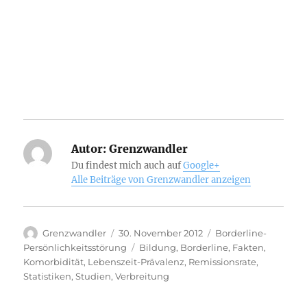
Autor:
Grenzwandler
Du findest mich auch auf
Google+
Alle Beiträge von Grenzwandler anzeigen
Autor
Veröffentlicht
Kategorien
Grenzwandler
30. November 2012
Borderline-
am
Schlagwörter
Persönlichkeitsstörung
Bildung
,
Borderline
,
Fakten
,
Komorbidität
,
Lebenszeit-Prävalenz
,
Remissionsrate
,
Statistiken
,
Studien
,
Verbreitung