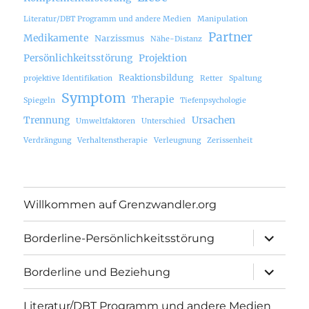
Literatur/DBT Programm und andere Medien
Manipulation
Partner
Medikamente
Narzissmus
Nähe-Distanz
Persönlichkeitsstörung
Projektion
Reaktionsbildung
projektive Identifikation
Retter
Spaltung
Symptom
Therapie
Spiegeln
Tiefenpsychologie
Trennung
Ursachen
Umweltfaktoren
Unterschied
Verdrängung
Verhaltenstherapie
Verleugnung
Zerissenheit
Willkommen auf Grenzwandler.org
Unterme
Borderline-Persönlichkeitsstörung
öffnen
Unterme
Borderline und Beziehung
öffnen
Literatur/DBT Programm und andere Medien