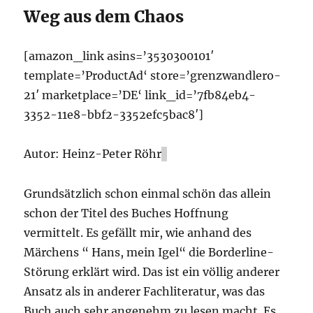
Weg aus dem Chaos
[amazon_link asins=’3530300101′
template=’ProductAd‘ store=’grenzwandlero-
21′ marketplace=’DE‘ link_id=’7fb84eb4-
3352-11e8-bbf2-3352efc5bac8′]
Autor: Heinz-Peter Röhr
Grundsätzlich schon einmal schön das allein
schon der Titel des Buches Hoffnung
vermittelt. Es gefällt mir, wie anhand des
Märchens “ Hans, mein Igel“ die Borderline-
Störung erklärt wird. Das ist ein völlig anderer
Ansatz als in anderer Fachliteratur, was das
Buch auch sehr angenehm zu lesen macht. Es