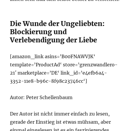
Die Wunde der Ungeliebten:
Blockierung und
Verlebendigung der Liebe
[amazon_link asins=’B00FNAWVJK‘
template=’ProductAd‘ store=’grenzwandlero-
21′ marketplace=’DE‘ link_id=’e4efb6a4-
3352-11e8-b96c-8f98c23746cc‘]
Autor: Peter Schellenbaum
Der Autor ist nicht immer einfach zu lesen,
gerade der Einstieg ist etwas mühsam, aber
einmal eingelesen ist es ein faszinierendes