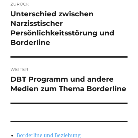
ZURÜCK
Unterschied zwischen
Vorheriger
Beitrag:
Narzisstischer
Persönlichkeitsstörung und
Borderline
WEITER
DBT Programm und andere
Nächster
Beitrag:
Medien zum Thema Borderline
Borderline und Beziehung