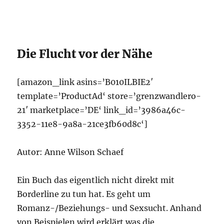
Die Flucht vor der Nähe
[amazon_link asins=’B010ILBIE2′
template=’ProductAd‘ store=’grenzwandlero-
21′ marketplace=’DE‘ link_id=’3986a46c-
3352-11e8-9a8a-21ce3fb60d8c‘]
Autor: Anne Wilson Schaef
Ein Buch das eigentlich nicht direkt mit
Borderline zu tun hat. Es geht um
Romanz-/Beziehungs- und Sexsucht. Anhand
von Beispielen wird erklärt was die