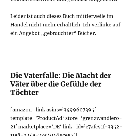
Leider ist auch dieses Buch mittlerweile im
Handel nicht mehr erhältlich. Ich verlinke auf
ein Angebot „gebrauchter“ Bücher.
Die Vaterfalle: Die Macht der
Väter über die Gefühle der
Töchter
[amazon_link asins=’3499607395′
template=’ProductAd‘ store=’grenzwandlero-
21′ marketplace=’DE‘ link_id=’c7afc51f-3352-
11e8-b24a-23540465ce57′]