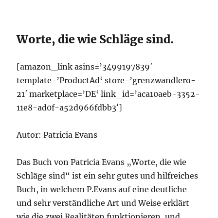
Worte, die wie Schläge sind.
[amazon_link asins=’3499197839′
template=’ProductAd‘ store=’grenzwandlero-
21′ marketplace=’DE‘ link_id=’aca10aeb-3352-
11e8-ad0f-a52d966fdbb3′]
Autor: Patricia Evans
Das Buch von Patricia Evans „Worte, die wie
Schläge sind“ ist ein sehr gutes und hilfreiches
Buch, in welchem P.Evans auf eine deutliche
und sehr verständliche Art und Weise erklärt
wie die zwei Realitäten funktionieren, und