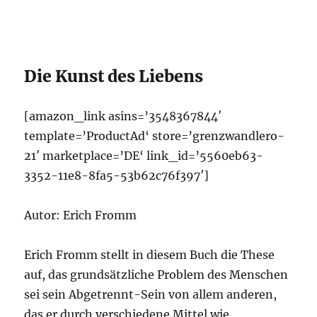
Die Kunst des Liebens
[amazon_link asins=’3548367844′
template=’ProductAd‘ store=’grenzwandlero-
21′ marketplace=’DE‘ link_id=’5560eb63-
3352-11e8-8fa5-53b62c76f397′]
Autor: Erich Fromm
Erich Fromm stellt in diesem Buch die These
auf, das grundsätzliche Problem des Menschen
sei sein Abgetrennt-Sein von allem anderen,
das er durch verschiedene Mittel wie