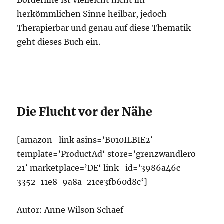
herkömmlichen Sinne heilbar, jedoch
Therapierbar und genau auf diese Thematik
geht dieses Buch ein.
Die Flucht vor der Nähe
[amazon_link asins=’B010ILBIE2′
template=’ProductAd‘ store=’grenzwandlero-
21′ marketplace=’DE‘ link_id=’3986a46c-
3352-11e8-9a8a-21ce3fb60d8c‘]
Autor: Anne Wilson Schaef