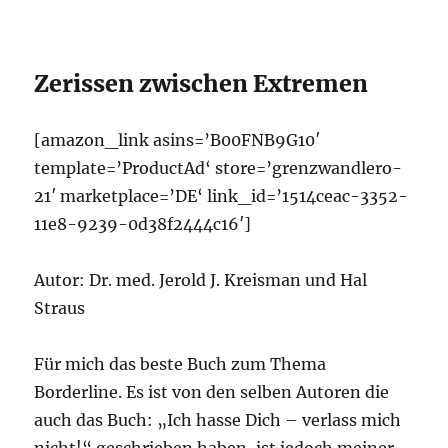
Zerissen zwischen Extremen
[amazon_link asins=’B00FNB9G10′
template=’ProductAd‘ store=’grenzwandlero-
21′ marketplace=’DE‘ link_id=’1514ceac-3352-
11e8-9239-0d38f2444c16′]
Autor: Dr. med. Jerold J. Kreisman und Hal
Straus
Für mich das beste Buch zum Thema
Borderline. Es ist von den selben Autoren die
auch das Buch: „Ich hasse Dich – verlass mich
nicht!“ geschrieben haben, ist jedoch meiner