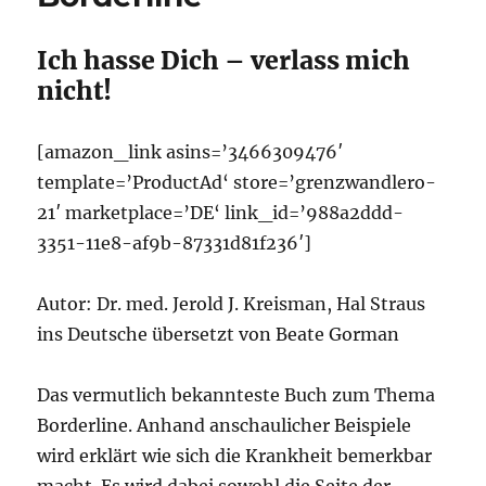
Ich hasse Dich – verlass mich
nicht!
[amazon_link asins=’3466309476′
template=’ProductAd‘ store=’grenzwandlero-
21′ marketplace=’DE‘ link_id=’988a2ddd-
3351-11e8-af9b-87331d81f236′]
Autor: Dr. med. Jerold J. Kreisman, Hal Straus
ins Deutsche übersetzt von Beate Gorman
Das vermutlich bekannteste Buch zum Thema
Borderline. Anhand anschaulicher Beispiele
wird erklärt wie sich die Krankheit bemerkbar
macht. Es wird dabei sowohl die Seite der