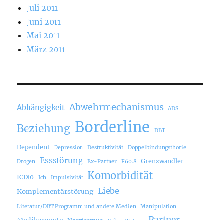
Juli 2011
Juni 2011
Mai 2011
März 2011
Abwehrmechanismus
Abhängigkeit
ADS
Borderline
Beziehung
DBT
Dependent
Depression
Destruktivität
Doppelbindungsthorie
Essstörung
Grenzwandler
Drogen
Ex-Partner
F60.8
Komorbidität
ICD10
Ich
Impulsivität
Liebe
Komplementärstörung
Literatur/DBT Programm und andere Medien
Manipulation
Partner
Medikamente