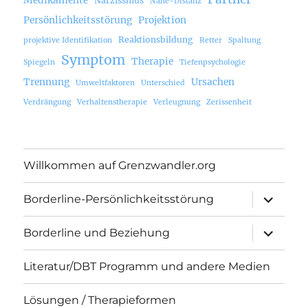
Narzissmus
Nähe-Distanz
Persönlichkeitsstörung
Projektion
Reaktionsbildung
projektive Identifikation
Retter
Spaltung
Symptom
Therapie
Spiegeln
Tiefenpsychologie
Trennung
Ursachen
Umweltfaktoren
Unterschied
Verdrängung
Verhaltenstherapie
Verleugnung
Zerissenheit
Willkommen auf Grenzwandler.org
Unterme
Borderline-Persönlichkeitsstörung
öffnen
Unterme
Borderline und Beziehung
öffnen
Literatur/DBT Programm und andere Medien
Lösungen / Therapieformen