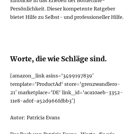
Einblicke in das Erleben der Borderline-
Persönlichkeit. Dieser kompetente Ratgeber
bietet Hilfe zu Selbst- und professioneller Hilfe.
Worte, die wie Schläge sind.
[amazon_link asins=’3499197839′
template=’ProductAd‘ store=’grenzwandlero-
21′ marketplace=’DE‘ link_id=’aca10aeb-3352-
11e8-ad0f-a52d966fdbb3′]
Autor: Patricia Evans