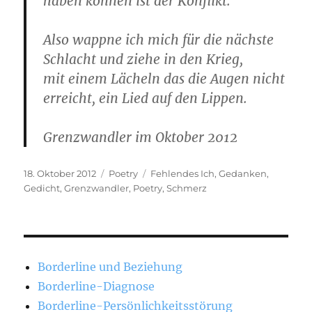
haben können ist der Konflikt.
Also wappne ich mich für die nächste
Schlacht und ziehe in den Krieg,
mit einem Lächeln das die Augen nicht
erreicht, ein Lied auf den Lippen.
Grenzwandler im Oktober 2012
Veröffentlicht
Kategorien
Schlagwörter
18. Oktober 2012
Poetry
Fehlendes Ich
,
Gedanken
,
am
Gedicht
,
Grenzwandler
,
Poetry
,
Schmerz
Borderline und Beziehung
Borderline-Diagnose
Borderline-Persönlichkeitsstörung