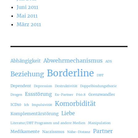
Juni 2011
Mai 2011
März 2011
Abwehrmechanismus
Abhängigkeit
ADS
Borderline
Beziehung
DBT
Dependent
Depression
Destruktivität
Doppelbindungsthorie
Essstörung
Grenzwandler
Drogen
Ex-Partner
F60.8
Komorbidität
ICD10
Ich
Impulsivität
Liebe
Komplementärstörung
Literatur/DBT Programm und andere Medien
Manipulation
Partner
Medikamente
Narzissmus
Nähe-Distanz