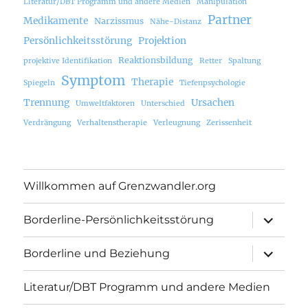
Literatur/DBT Programm und andere Medien
Manipulation
Partner
Medikamente
Narzissmus
Nähe-Distanz
Persönlichkeitsstörung
Projektion
Reaktionsbildung
projektive Identifikation
Retter
Spaltung
Symptom
Therapie
Spiegeln
Tiefenpsychologie
Trennung
Ursachen
Umweltfaktoren
Unterschied
Verdrängung
Verhaltenstherapie
Verleugnung
Zerissenheit
Willkommen auf Grenzwandler.org
Unterme
Borderline-Persönlichkeitsstörung
öffnen
Unterme
Borderline und Beziehung
öffnen
Literatur/DBT Programm und andere Medien