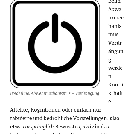
Beim
Abwe
hrmec
hanis
mus
Verdr
ängun
g
werde
n
Konfli
kthaft
Borderline: Abwehrmechanismus – Verdrängung
e
Affekte, Kognitionen oder einfach nur
tabuierte und bedrohliche Vorstellungen, also
etwas
ursprünglich
Bewusstes,
aktiv
in das