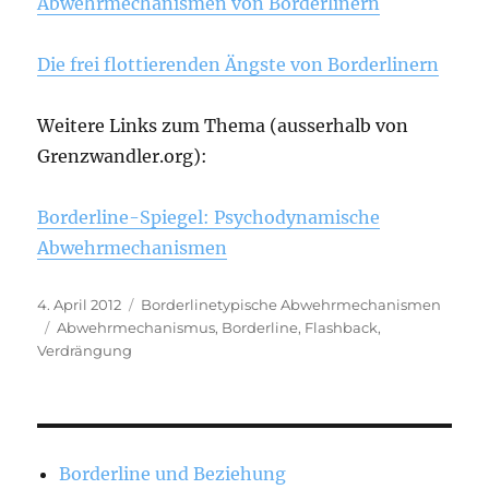
Abwehrmechanismen von Borderlinern
Die frei flottierenden Ängste von Borderlinern
Weitere Links zum Thema (ausserhalb von
Grenzwandler.org):
Borderline-Spiegel: Psychodynamische
Abwehrmechanismen
Veröffentlicht
Kategorien
4. April 2012
Borderlinetypische Abwehrmechanismen
am
Schlagwörter
Abwehrmechanismus
,
Borderline
,
Flashback
,
Verdrängung
Borderline und Beziehung