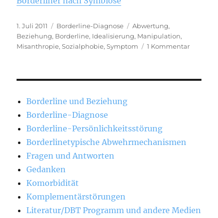
Borderliner nach Symbiose
Veröffentlicht
Kategorien
Schlagwörter
1. Juli 2011
Borderline-Diagnose
Abwertung
,
am
Beziehung
,
Borderline
,
Idealisierung
,
Manipulation
,
zu
Misanthropie
,
Sozialphobie
,
Symptom
1 Kommentar
instabile
Intensiv
Beziehu
Borderline und Beziehung
Borderline-Diagnose
Borderline-Persönlichkeitsstörung
Borderlinetypische Abwehrmechanismen
Fragen und Antworten
Gedanken
Komorbidität
Komplementärstörungen
Literatur/DBT Programm und andere Medien