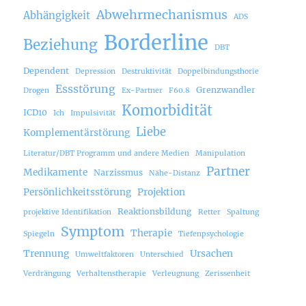
Abwehrmechanismus
Abhängigkeit
ADS
Borderline
Beziehung
DBT
Dependent
Depression
Destruktivität
Doppelbindungsthorie
Essstörung
Grenzwandler
Drogen
Ex-Partner
F60.8
Komorbidität
ICD10
Ich
Impulsivität
Liebe
Komplementärstörung
Literatur/DBT Programm und andere Medien
Manipulation
Partner
Medikamente
Narzissmus
Nähe-Distanz
Persönlichkeitsstörung
Projektion
Reaktionsbildung
projektive Identifikation
Retter
Spaltung
Symptom
Therapie
Spiegeln
Tiefenpsychologie
Trennung
Ursachen
Umweltfaktoren
Unterschied
Verdrängung
Verhaltenstherapie
Verleugnung
Zerissenheit