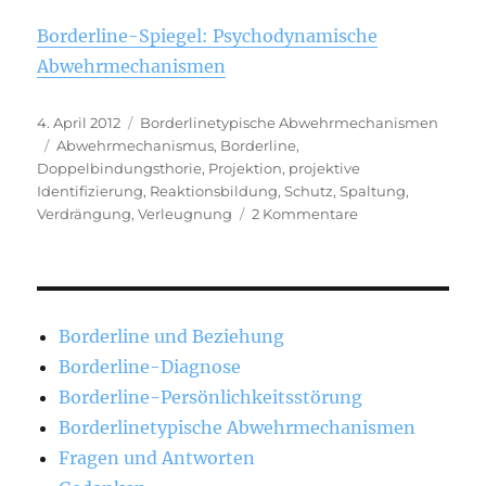
Borderline-Spiegel: Psychodynamische
Abwehrmechanismen
Veröffentlicht
Kategorien
4. April 2012
Borderlinetypische Abwehrmechanismen
am
Schlagwörter
Abwehrmechanismus
,
Borderline
,
Doppelbindungsthorie
,
Projektion
,
projektive
Identifizierung
,
Reaktionsbildung
,
Schutz
,
Spaltung
,
zu
Verdrängung
,
Verleugnung
2 Kommentare
Abwehrmechani
von
Borderlinern
Borderline und Beziehung
Borderline-Diagnose
Borderline-Persönlichkeitsstörung
Borderlinetypische Abwehrmechanismen
Fragen und Antworten