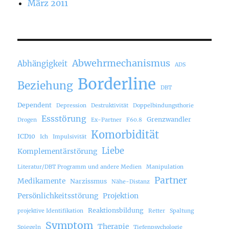
März 2011
Abwehrmechanismus
Abhängigkeit
ADS
Borderline
Beziehung
DBT
Dependent
Depression
Destruktivität
Doppelbindungsthorie
Essstörung
Grenzwandler
Drogen
Ex-Partner
F60.8
Komorbidität
ICD10
Ich
Impulsivität
Liebe
Komplementärstörung
Literatur/DBT Programm und andere Medien
Manipulation
Partner
Medikamente
Narzissmus
Nähe-Distanz
Persönlichkeitsstörung
Projektion
Reaktionsbildung
projektive Identifikation
Retter
Spaltung
Symptom
Therapie
Spiegeln
Tiefenpsychologie