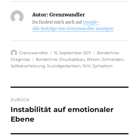
Autor:
Grenzwandler
Du findest mich auch auf
Google+
Alle Beiträge von Grenzwandler anzeigen
Autor
Veröffentlicht
Kategorien
Grenzwandler
15. September 2011
Borderline-
am
Schlagwörter
Diagnose
Borderline
,
Druckabbau
,
Ritzen
,
Schneiden
,
Selbstverletzung
,
Suizidgedanken
,
SVV
,
Symptom
Beitragsnavigation
ZURÜCK
Instabilität auf emotionaler
Vorheriger
Beitrag:
Ebene