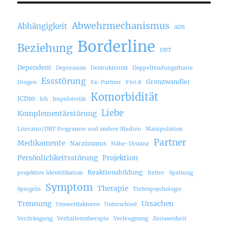
Abwehrmechanismus
Abhängigkeit
ADS
Borderline
Beziehung
DBT
Dependent
Depression
Destruktivität
Doppelbindungsthorie
Essstörung
Grenzwandler
Drogen
Ex-Partner
F60.8
Komorbidität
ICD10
Ich
Impulsivität
Liebe
Komplementärstörung
Literatur/DBT Programm und andere Medien
Manipulation
Partner
Medikamente
Narzissmus
Nähe-Distanz
Persönlichkeitsstörung
Projektion
Reaktionsbildung
projektive Identifikation
Retter
Spaltung
Symptom
Therapie
Spiegeln
Tiefenpsychologie
Trennung
Ursachen
Umweltfaktoren
Unterschied
Verdrängung
Verhaltenstherapie
Verleugnung
Zerissenheit