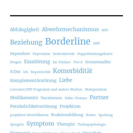
Abwehrmechanismus
Abhängigkeit
ADS
Borderline
Beziehung
DBT
Dependent
Depression
Destruktivität
Doppelbindungsthorie
Essstörung
Grenzwandler
Drogen
Ex-Partner
F60.8
Komorbidität
ICD10
Ich
Impulsivität
Liebe
Komplementärstörung
Literatur/DBT Programm und andere Medien
Manipulation
Partner
Medikamente
Narzissmus
Nähe-Distanz
Persönlichkeitsstörung
Projektion
Reaktionsbildung
projektive Identifikation
Retter
Spaltung
Symptom
Therapie
Spiegeln
Tiefenpsychologie
Trennung
Ursachen