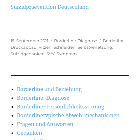
Suizidpraevention Deutschland
Veröffentlicht
Kategorien
Schlagwörter
15. September 2011
Borderline-Diagnose
Borderline
,
am
Druckabbau
,
Ritzen
,
Schneiden
,
Selbstverletzung
,
Suizidgedanken
,
SVV
,
Symptom
Borderline und Beziehung
Borderline-Diagnose
Borderline-Persönlichkeitsstörung
Borderlinetypische Abwehrmechanismen
Fragen und Antworten
Gedanken