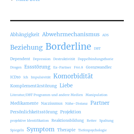
Abwehrmechanismus
Abhängigkeit
ADS
Borderline
Beziehung
DBT
Dependent
Depression
Destruktivität
Doppelbindungsthorie
Essstörung
Grenzwandler
Drogen
Ex-Partner
F60.8
Komorbidität
ICD10
Ich
Impulsivität
Liebe
Komplementärstörung
Literatur/DBT Programm und andere Medien
Manipulation
Partner
Medikamente
Narzissmus
Nähe-Distanz
Persönlichkeitsstörung
Projektion
Reaktionsbildung
projektive Identifikation
Retter
Spaltung
Symptom
Therapie
Spiegeln
Tiefenpsychologie