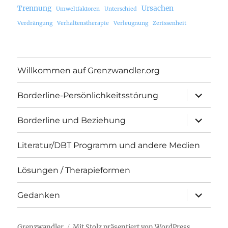
Trennung
Ursachen
Umweltfaktoren
Unterschied
Verdrängung
Verhaltenstherapie
Verleugnung
Zerissenheit
Willkommen auf Grenzwandler.org
Unterme
Borderline-Persönlichkeitsstörung
öffnen
Unterme
Borderline und Beziehung
öffnen
Literatur/DBT Programm und andere Medien
Lösungen / Therapieformen
Unterme
Gedanken
öffnen
Grenzwandler
Mit Stolz präsentiert von WordPress