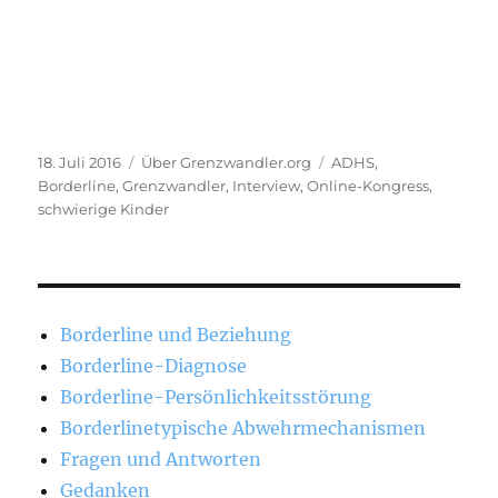
Veröffentlicht
Kategorien
Schlagwörter
18. Juli 2016
Über Grenzwandler.org
ADHS
,
am
Borderline
,
Grenzwandler
,
Interview
,
Online-Kongress
,
schwierige Kinder
Borderline und Beziehung
Borderline-Diagnose
Borderline-Persönlichkeitsstörung
Borderlinetypische Abwehrmechanismen
Fragen und Antworten
Gedanken