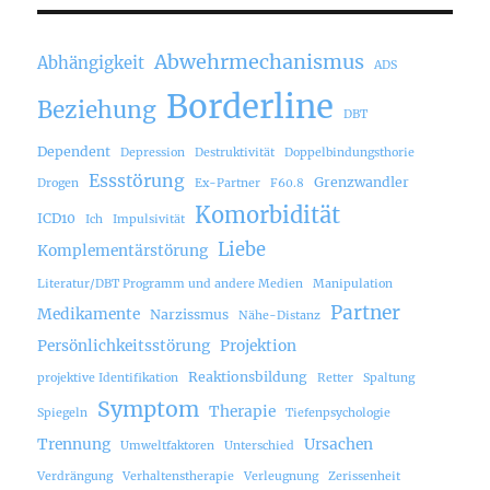
Abwehrmechanismus
Abhängigkeit
ADS
Borderline
Beziehung
DBT
Dependent
Depression
Destruktivität
Doppelbindungsthorie
Essstörung
Grenzwandler
Drogen
Ex-Partner
F60.8
Komorbidität
ICD10
Ich
Impulsivität
Liebe
Komplementärstörung
Literatur/DBT Programm und andere Medien
Manipulation
Partner
Medikamente
Narzissmus
Nähe-Distanz
Persönlichkeitsstörung
Projektion
Reaktionsbildung
projektive Identifikation
Retter
Spaltung
Symptom
Therapie
Spiegeln
Tiefenpsychologie
Trennung
Ursachen
Umweltfaktoren
Unterschied
Verdrängung
Verhaltenstherapie
Verleugnung
Zerissenheit