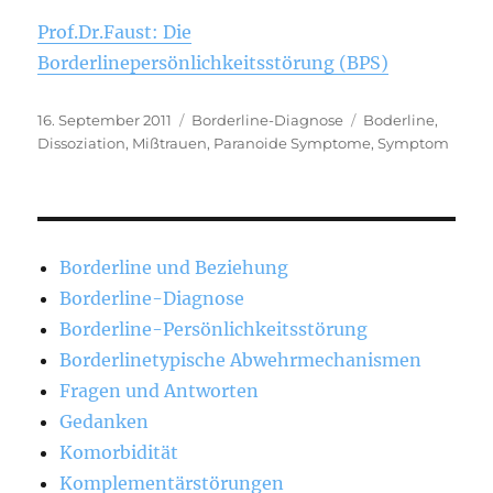
Prof.Dr.Faust: Die
Borderlinepersönlichkeitsstörung (BPS)
Veröffentlicht
Kategorien
Schlagwörter
16. September 2011
Borderline-Diagnose
Boderline
,
am
Dissoziation
,
Mißtrauen
,
Paranoide Symptome
,
Symptom
Borderline und Beziehung
Borderline-Diagnose
Borderline-Persönlichkeitsstörung
Borderlinetypische Abwehrmechanismen
Fragen und Antworten
Gedanken
Komorbidität
Komplementärstörungen