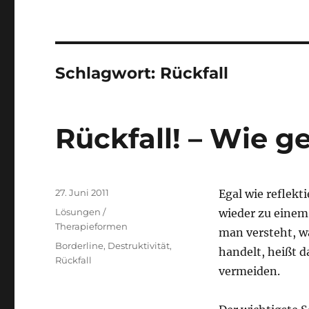
Schlagwort:
Rückfall
Rückfall! – Wie g
Veröffentlicht
27. Juni 2011
Egal wie reflek
am
Kategorien
Lösungen /
wieder zu einem
Therapieformen
man versteht, w
Schlagwörter
Borderline
,
Destruktivität
,
handelt, heißt d
Rückfall
vermeiden.