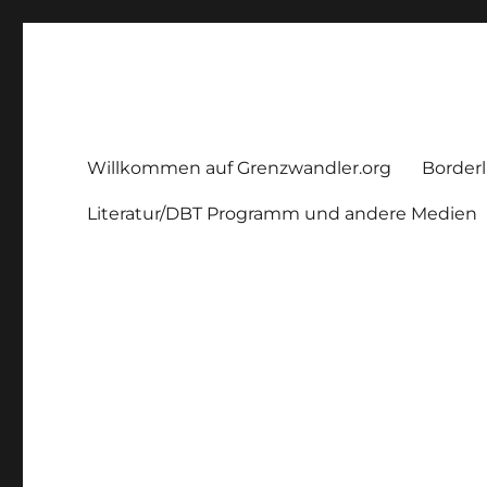
Grenzwandler
Ein Borderline – Blog
Willkommen auf Grenzwandler.org
Borderl
Literatur/DBT Programm und andere Medien