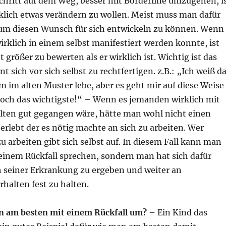
chritt auf dem Weg, besser mit Borderline umzugehen, i
klich etwas verändern zu wollen. Meist muss man dafür
n um diesen Wunsch für sich entwickeln zu können. Wenn
rklich in einem selbst manifestiert werden konnte, ist
t größer zu bewerten als er wirklich ist. Wichtig ist das
t sich vor sich selbst zu rechtfertigen. z.B.: „Ich weiß d
m im alten Muster lebe, aber es geht mir auf diese Weise
 doch das wichtigste!“ – Wenn es jemanden wirklich mit
lten gut gegangen wäre, hätte man wohl nicht einen
erlebt der es nötig machte an sich zu arbeiten. Wer
zu arbeiten gibt sich selbst auf. In diesem Fall kann man
einem Rückfall sprechen, sondern man hat sich dafür
h seiner Erkrankung zu ergeben und weiter an
halten fest zu halten.
n am besten mit einem Rückfall um?
– Ein Kind das