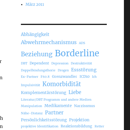
März 2011
Abhängigkeit
Abwehrmechanismus
ADS
Borderline
Beziehung
r
Dependent
DBT
Depression
Destruktivität
Essstörung
Doppelbindungsthorie
Drogen
Grenzwandler
ICD10
nn
Ex-Partner
F60.8
Ich
Komorbidität
Impulsivität
Liebe
Komplementärstörung
Literatur/DBT Programm und andere Medien
Medikamente
Narzissmus
Manipulation
Partner
Nähe-Distanz
ch
Persönlichkeitsstörung
Projektion
rn
Reaktionsbildung
projektive Identifikation
Retter