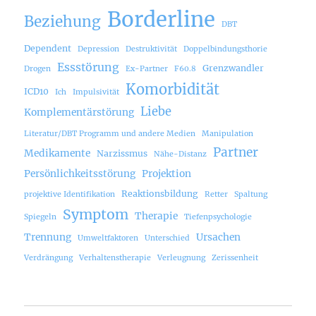
Borderline
Beziehung
DBT
Dependent
Depression
Destruktivität
Doppelbindungsthorie
Essstörung
Grenzwandler
Drogen
Ex-Partner
F60.8
Komorbidität
ICD10
Ich
Impulsivität
Liebe
Komplementärstörung
Literatur/DBT Programm und andere Medien
Manipulation
Partner
Medikamente
Narzissmus
Nähe-Distanz
Persönlichkeitsstörung
Projektion
Reaktionsbildung
projektive Identifikation
Retter
Spaltung
Symptom
Therapie
Spiegeln
Tiefenpsychologie
Trennung
Ursachen
Umweltfaktoren
Unterschied
Verdrängung
Verhaltenstherapie
Verleugnung
Zerissenheit