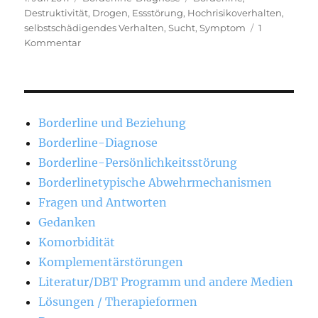
am
Destruktivität
,
Drogen
,
Essstörung
,
Hochrisikoverhalten
,
selbstschädigendes Verhalten
,
Sucht
,
Symptom
1
zu
Kommentar
Selbstschädigendes
Verhalten
Borderline und Beziehung
Borderline-Diagnose
Borderline-Persönlichkeitsstörung
Borderlinetypische Abwehrmechanismen
Fragen und Antworten
Gedanken
Komorbidität
Komplementärstörungen
Literatur/DBT Programm und andere Medien
Lösungen / Therapieformen