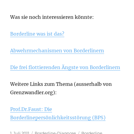
Was sie noch interessieren könnte:
Borderline was ist das?
Abwehrmechanismen von Borderlinern
Die frei flottierenden Ängste von Borderlinern
Weitere Links zum Thema (ausserhalb von
Grenzwandler.org):
Prof.Dr.Faust: Die
Borderlinepersönlichkeitsstörung (BPS)
Veröffentlicht
Kategorien
Schlagwörter
1. Juli 2011
Borderline-Diagnose
Borderline
,