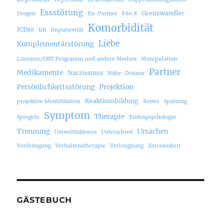
Essstörung
Grenzwandler
Drogen
Ex-Partner
F60.8
Komorbidität
ICD10
Ich
Impulsivität
Liebe
Komplementärstörung
Literatur/DBT Programm und andere Medien
Manipulation
Partner
Medikamente
Narzissmus
Nähe-Distanz
Persönlichkeitsstörung
Projektion
Reaktionsbildung
projektive Identifikation
Retter
Spaltung
Symptom
Therapie
Spiegeln
Tiefenpsychologie
Trennung
Ursachen
Umweltfaktoren
Unterschied
Verdrängung
Verhaltenstherapie
Verleugnung
Zerissenheit
GÄSTEBUCH