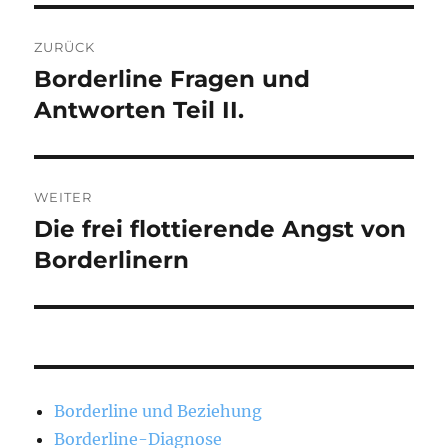
Beitragsnavigation
ZURÜCK
Borderline Fragen und
Vorheriger
Beitrag:
Antworten Teil II.
WEITER
Die frei flottierende Angst von
Nächster
Beitrag:
Borderlinern
Borderline und Beziehung
Borderline-Diagnose