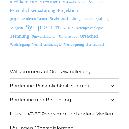
Partner
Medikamente
Narzissmus
Nähe-Distanz
Persönlichkeitsstörung
Projektion
Reaktionsbildung
projektive Identifikation
Retter
Spaltung
Symptom
Therapie
Spiegeln
Tiefenpsychologie
Trennung
Ursachen
Umweltfaktoren
Unterschied
Verdrängung
Verhaltenstherapie
Verleugnung
Zerissenheit
Willkommen auf Grenzwandler.org
Unterme
Borderline-Persönlichkeitsstörung
öffnen
Unterme
Borderline und Beziehung
öffnen
Literatur/DBT Programm und andere Medien
Lösungen / Therapieformen