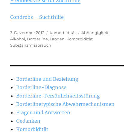
Freundeskreise für Suchthilfe
Condrobs – Suchthilfe
Veröffentlicht
Kategorien
Schlagwörter
3. Dezember 2012
Komorbidität
Abhängigkeit
,
am
Alkohol
,
Borderline
,
Drogen
,
Komorbidität
,
Substanzmissbrauch
Borderline und Beziehung
Borderline-Diagnose
Borderline-Persönlichkeitsstörung
Borderlinetypische Abwehrmechanismen
Fragen und Antworten
Gedanken
Komorbidität