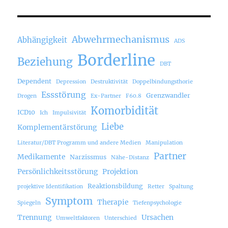
Abwehrmechanismus
Abhängigkeit
ADS
Borderline
Beziehung
DBT
Dependent
Depression
Destruktivität
Doppelbindungsthorie
Essstörung
Grenzwandler
Drogen
Ex-Partner
F60.8
Komorbidität
ICD10
Ich
Impulsivität
Liebe
Komplementärstörung
Literatur/DBT Programm und andere Medien
Manipulation
Partner
Medikamente
Narzissmus
Nähe-Distanz
Persönlichkeitsstörung
Projektion
Reaktionsbildung
projektive Identifikation
Retter
Spaltung
Symptom
Therapie
Spiegeln
Tiefenpsychologie
Trennung
Ursachen
Umweltfaktoren
Unterschied