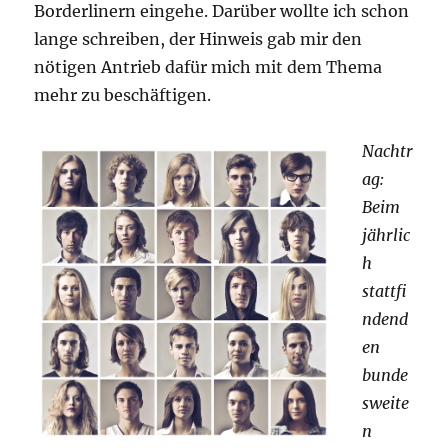
Borderlinern eingehe. Darüber wollte ich schon
lange schreiben, der Hinweis gab mir den
nötigen Antrieb dafür mich mit dem Thema
mehr zu beschäftigen.
Nachtr
ag:
Beim
jährlic
h
stattfi
ndend
en
bunde
sweite
n