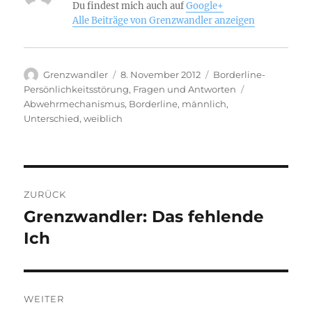
Du findest mich auch auf
Google+
Alle Beiträge von Grenzwandler anzeigen
Autor
Veröffentlicht
Kategorien
Grenzwandler
8. November 2012
Borderline-
am
Schlagwörter
Persönlichkeitsstörung
,
Fragen und Antworten
Abwehrmechanismus
,
Borderline
,
männlich
,
Unterschied
,
weiblich
Beitragsnavigation
ZURÜCK
Grenzwandler: Das fehlende
Vorheriger
Beitrag:
Ich
WEITER