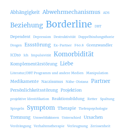
Abwehrmechanismus
Abhängigkeit
ADS
Borderline
Beziehung
DBT
Dependent
Depression
Destruktivität
Doppelbindungsthorie
Essstörung
Grenzwandler
Drogen
Ex-Partner
F60.8
Komorbidität
ICD10
Ich
Impulsivität
Liebe
Komplementärstörung
Literatur/DBT Programm und andere Medien
Manipulation
Partner
Medikamente
Narzissmus
Nähe-Distanz
Persönlichkeitsstörung
Projektion
Reaktionsbildung
projektive Identifikation
Retter
Spaltung
Symptom
Therapie
Spiegeln
Tiefenpsychologie
Trennung
Ursachen
Umweltfaktoren
Unterschied
Verdrängung
Verhaltenstherapie
Verleugnung
Zerissenheit