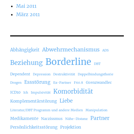
Mai 2011
März 2011
Abwehrmechanismus
Abhängigkeit
ADS
Borderline
Beziehung
DBT
Dependent
Depression
Destruktivität
Doppelbindungsthorie
Essstörung
Grenzwandler
Drogen
Ex-Partner
F60.8
Komorbidität
ICD10
Ich
Impulsivität
Liebe
Komplementärstörung
Literatur/DBT Programm und andere Medien
Manipulation
Partner
Medikamente
Narzissmus
Nähe-Distanz
Persönlichkeitsstörung
Projektion