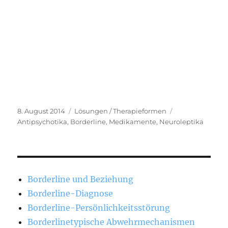
Veröffentlicht
Kategorien
Schlagwörter
8. August 2014
Lösungen / Therapieformen
am
Antipsychotika
,
Borderline
,
Medikamente
,
Neuroleptika
Borderline und Beziehung
Borderline-Diagnose
Borderline-Persönlichkeitsstörung
Borderlinetypische Abwehrmechanismen