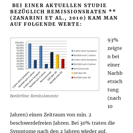
BEI EINER AKTUELLEN STUDIE
BEZÜGLICH REMISSIONSRATEN **
(ZANARINI ET AL., 2010) KAM MAN
AUF FOLGENDE WERTE:
93%
zeigte
n bei
einer
Nachb
etrach
tung
Borderline: Remissionsrate
(nach
10
Jahren) einen Zeitraum von min. 2
beschwerdefreien Jahren. Bei 30% traten die
Symptome nach den 2 Jahren wieder auf.