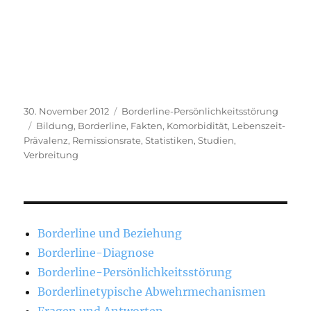
Veröffentlicht
Kategorien
30. November 2012
Borderline-Persönlichkeitsstörung
am
Schlagwörter
Bildung
,
Borderline
,
Fakten
,
Komorbidität
,
Lebenszeit-
Prävalenz
,
Remissionsrate
,
Statistiken
,
Studien
,
Verbreitung
Borderline und Beziehung
Borderline-Diagnose
Borderline-Persönlichkeitsstörung
Borderlinetypische Abwehrmechanismen