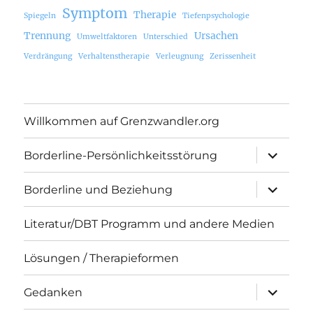
Symptom
Therapie
Spiegeln
Tiefenpsychologie
Trennung
Ursachen
Umweltfaktoren
Unterschied
Verdrängung
Verhaltenstherapie
Verleugnung
Zerissenheit
Willkommen auf Grenzwandler.org
Unterme
Borderline-Persönlichkeitsstörung
öffnen
Unterme
Borderline und Beziehung
öffnen
Literatur/DBT Programm und andere Medien
Lösungen / Therapieformen
Unterme
Gedanken
öffnen