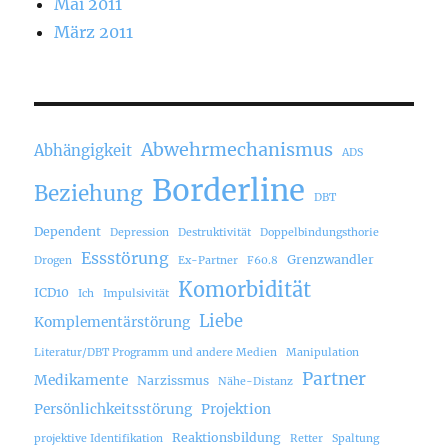
Mai 2011
März 2011
Abwehrmechanismus
Abhängigkeit
ADS
Borderline
Beziehung
DBT
Dependent
Depression
Destruktivität
Doppelbindungsthorie
Essstörung
Grenzwandler
Drogen
Ex-Partner
F60.8
Komorbidität
ICD10
Ich
Impulsivität
Liebe
Komplementärstörung
Literatur/DBT Programm und andere Medien
Manipulation
Partner
Medikamente
Narzissmus
Nähe-Distanz
Persönlichkeitsstörung
Projektion
Reaktionsbildung
projektive Identifikation
Retter
Spaltung