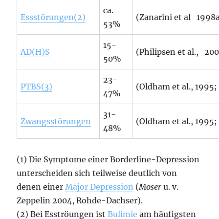
ca.
Essstörungen(2)
(Zanarini et al 1998
53%
15-
AD(H)S
(Philipsen et al., 20
50%
23-
PTBS(3)
(Oldham et al., 1995;
47%
31-
Zwangsstörungen
(Oldham et al., 1995;
48%
(1) Die Symptome einer Borderline-Depression
unterscheiden sich teilweise deutlich von
denen einer
Major Depression
(
Moser
u. v.
Zeppelin 2004, Rohde-Dachser).
(2) Bei Esströungen ist
Bulimie
am häufigsten