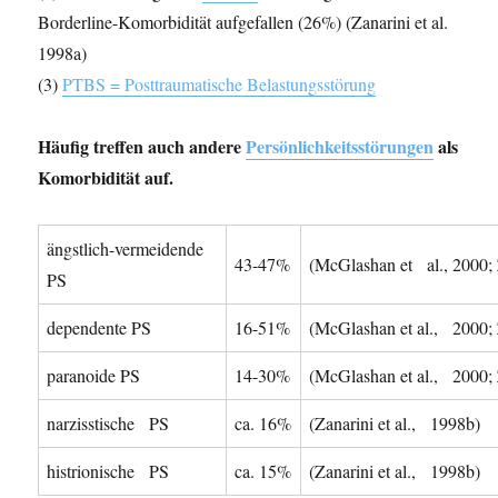
Borderline-Komorbidität aufgefallen (26%) (Zanarini et al.
1998a)
(3)
PTBS = Posttraumatische Belastungsstörung
Häufig treffen auch andere
Persönlichkeitsstörungen
als
Komorbidität auf.
ängstlich-vermeidende
43-47%
(McGlashan et al., 2000; Z
PS
dependente PS
16-51%
(McGlashan et al., 2000; Z
paranoide PS
14-30%
(McGlashan et al., 2000; Z
narzisstische PS
ca. 16%
(Zanarini et al., 1998b)
histrionische PS
ca. 15%
(Zanarini et al., 1998b)