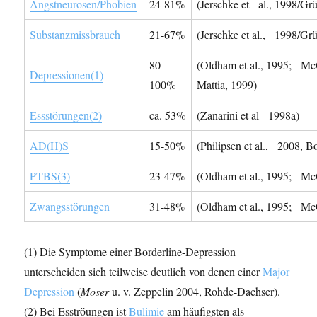
Angstneurosen/Phobien
24-81%
(Jerschke et al., 1998/Grü
Substanzmissbrauch
21-67%
(Jerschke et al., 1998/Grü
80-
(Oldham et al., 1995; McG
Depressionen(1)
100%
Mattia, 1999)
Essstörungen(2)
ca. 53%
(Zanarini et al 1998a)
AD(H)S
15-50%
(Philipsen et al., 2008, B
PTBS(3)
23-47%
(Oldham et al., 1995; McGl
Zwangsstörungen
31-48%
(Oldham et al., 1995; McGl
(1) Die Symptome einer Borderline-Depression
unterscheiden sich teilweise deutlich von denen einer
Major
Depression
(
Moser
u. v. Zeppelin 2004, Rohde-Dachser).
(2) Bei Esströungen ist
Bulimie
am häufigsten als