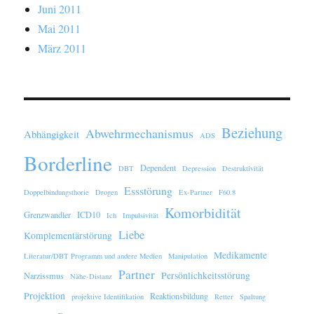
Juni 2011
Mai 2011
März 2011
Beziehung
Abwehrmechanismus
Abhängigkeit
ADS
Borderline
Dependent
DBT
Depression
Destruktivität
Essstörung
Doppelbindungsthorie
Drogen
Ex-Partner
F60.8
Komorbidität
Grenzwandler
ICD10
Ich
Impulsivität
Liebe
Komplementärstörung
Medikamente
Literatur/DBT Programm und andere Medien
Manipulation
Partner
Persönlichkeitsstörung
Narzissmus
Nähe-Distanz
Projektion
Reaktionsbildung
projektive Identifikation
Retter
Spaltung