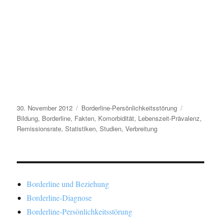
Veröffentlicht
Kategorien
Schlagwörte
30. November 2012
Borderline-Persönlichkeitsstörung
am
Bildung
,
Borderline
,
Fakten
,
Komorbidität
,
Lebenszeit-Prävalenz
,
Remissionsrate
,
Statistiken
,
Studien
,
Verbreitung
Borderline und Beziehung
Borderline-Diagnose
Borderline-Persönlichkeitsstörung