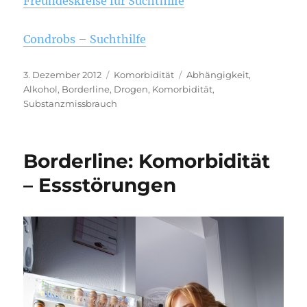
Freundeskreise für Suchthilfe
Condrobs – Suchthilfe
Veröffentlicht
Kategorien
Schlagwörter
3. Dezember 2012
Komorbidität
Abhängigkeit
,
am
Alkohol
,
Borderline
,
Drogen
,
Komorbidität
,
Substanzmissbrauch
Borderline: Komorbidität
– Essstörungen