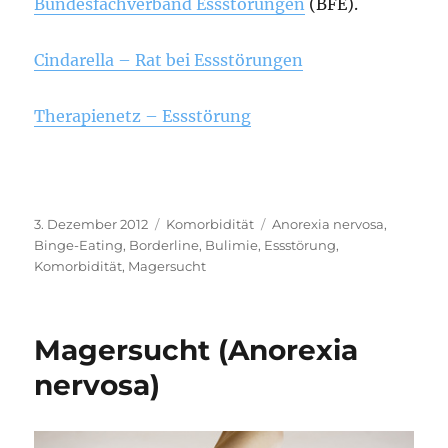
Bundesfachverband Essstörungen
(BFE).
Cindarella – Rat bei Essstörungen
Therapienetz – Essstörung
Veröffentlicht
Kategorien
Schlagwörter
3. Dezember 2012
Komorbidität
Anorexia nervosa
,
am
Binge-Eating
,
Borderline
,
Bulimie
,
Essstörung
,
Komorbidität
,
Magersucht
Magersucht (Anorexia
nervosa)